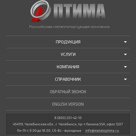
Российская металлоторгующая компания
ПРОДУКЦИЯ
УСЛУГИ
АКЦИИ И РАСПРОДАЖИ
КОМПАНИЯ
ТРУБЫ В НАЛИЧИИ
ДОСТАВКА
СПРАВОЧНИК
МЕТАЛЛОПРОКАТ В НАЛИЧИИ
РЕЗКА В РАЗМЕР
О НАС
НОВОСТИ КОМПАНИИ
ОБРАТНЫЙ ЗВОНОК
ПРОЧИЕ УСЛУГИ
ГОСТЫ / ТУ
МАРОЧНИК СТАЛЕЙ
ENGLISH VERSION
СТАТЬИ
КУЛЬКУЛЯТОР МЕТАЛЛУРГА
ДОКУМЕНТЫ
8 (800) 201-42-10
454119, Челябинская обл., г. Челябинск, пр-т Ленина 55А, офис 1207
ВАКАНСИИ
Пн-Пт с 9.00 до 18.00, Сб-Вс - выходные
info@metaloptima.ru