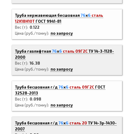
Труба нержавеющая бесшовная
76
х
6
сталь
12Х18Н10Т
ГОСТ 9941-81
Вес (т)
0.122
Цена (руб./тонну)
по запросу
Труба газлифтная
76
х
6
сталь 09Г2С
ТУ 14-3-1128-
2000
Вес (т)
16.38
Цена (руб./тонну)
по запросу
Труба бесшовная г/д
76
х
6
сталь 09Г2С
ГОСТ
32528-2013
Вес (т)
0.098
Цена (руб./тонну)
по запросу
Труба бесшовная г/д
76
х
6
сталь 20
ТУ 14-3р-1430-
2007