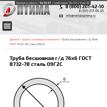
Время в офисе -
14:19:57
/ работаем Пн-Пт с 9 до 18
8 (800) 201-42-10
8 (351) 217-05-05
info@metaloptima.ru
Домой
»
Трубы стальные в наличии
» Труба бесшовная г/д 76х6
ГОСТ 8732-78 сталь 09Г2С
Труба бесшовная г/д 76х6 ГОСТ
8732-78 сталь 09Г2С
6