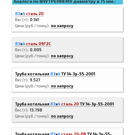
Аналоги по ВНУТРЕННЕМУ диаметру в 75 мм.:
83
х
4
сталь 20
Вес (т)
0.141
Цена (руб./тонну)
по запросу
83
х
4
сталь 09Г2С
Вес (т)
0.005
Цена (руб./тонну)
по запросу
Труба котельная
83
х
4
ТУ 14-3р-55-2001
Вес (т)
9.527
Цена (руб./тонну)
по запросу
Труба котельная
83
х
4
сталь 20
ТУ 14-3р-55-2001
Вес (т)
13.798
Цена (руб./тонну)
по запросу
Труба котельная
83
х
4
сталь 20-ПВ
ТУ 14-3р-55-