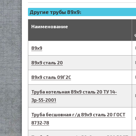
Другие трубы 89x9:
д
Наименование
89
х
9
89
х
9
сталь 20
89
х
9
сталь 09Г2С
Труба котельная
89
х
9
сталь 20
ТУ 14-
3р-55-2001
Труба бесшовная г/д
89
х
9
сталь 20
ГОСТ
8732-78