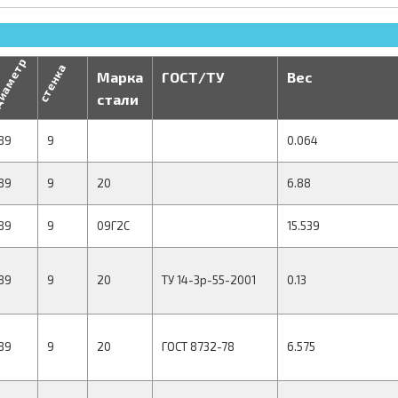
иаметр
стенка
Марка
ГОСТ/ТУ
Вес
стали
89
9
0.064
89
9
20
6.88
89
9
09Г2С
15.539
89
9
20
ТУ 14-3р-55-2001
0.13
89
9
20
ГОСТ 8732-78
6.575