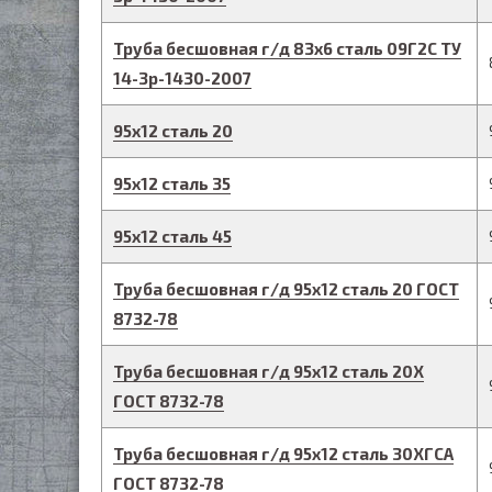
Труба бесшовная г/д
83
х
6
сталь 09Г2С
ТУ
14-3р-1430-2007
95
х
12
сталь 20
95
х
12
сталь 35
95
х
12
сталь 45
Труба бесшовная г/д
95
х
12
сталь 20
ГОСТ
8732-78
Труба бесшовная г/д
95
х
12
сталь 20Х
ГОСТ 8732-78
Труба бесшовная г/д
95
х
12
сталь 30ХГСА
ГОСТ 8732-78