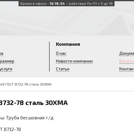
Время в офисе -
16:18:35
/ работаем Пн-Пт с 9 до 18
и
Компания
ка
О нас
Докум
 размер
Новости компании
Ваканс
услуги
Статьи
Контак
9х9 ГОСТ 8732-78 сталь 30ХМА
 8732-78 сталь 30ХМА
ы: Труба бесшовная г/д
СТ 8732-78