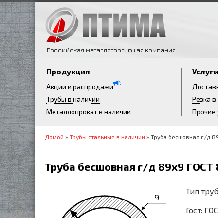
Российская металлоторгующая компания
Продукция
Услуг
Акции и распродажи
Достав
Трубы в наличии
Резка в
Металлопрокат в наличии
Прочие 
Домой
»
Трубы стальные в наличии
» Труба бесшовная г/д 8
Труба бесшовная г/д 89х9 ГОСТ
Тип труб
9
Гост: ГО