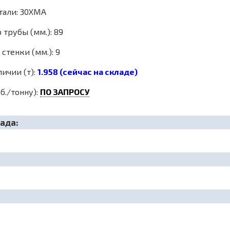
тали: 30ХМА
трубы (мм.): 89
стенки (мм.): 9
личии (т):
1.958 (сейчас на складе)
б./тонну):
ПО ЗАПРОСУ
ада: