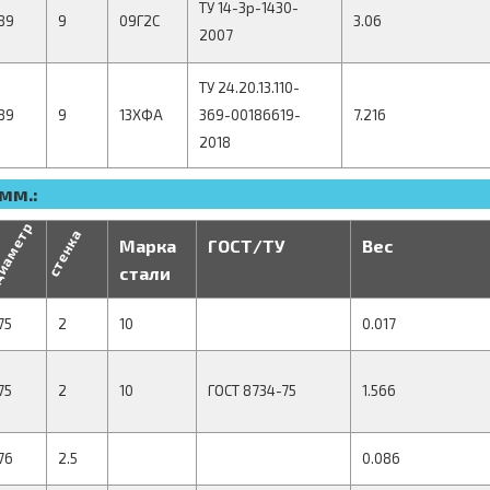
ТУ 14-3р-1430-
89
9
09Г2С
3.06
2007
ТУ 24.20.13.110-
89
9
13ХФА
369-00186619-
7.216
2018
мм.:
иаметр
стенка
Марка
ГОСТ/ТУ
Вес
стали
75
2
10
0.017
75
2
10
ГОСТ 8734-75
1.566
76
2.5
0.086