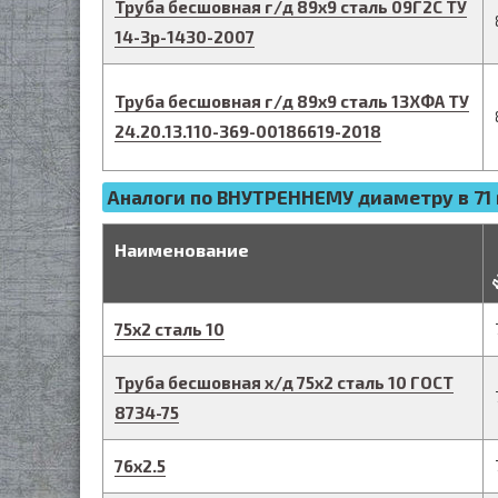
Труба бесшовная г/д
89
х
9
сталь 09Г2С
ТУ
14-3р-1430-2007
Труба бесшовная г/д
89
х
9
сталь 13ХФА
ТУ
24.20.13.110-369-00186619-2018
Аналоги по ВНУТРЕННЕМУ диаметру в 71 
д
Наименование
75
х
2
сталь 10
Труба бесшовная х/д
75
х
2
сталь 10
ГОСТ
8734-75
76
х
2.5