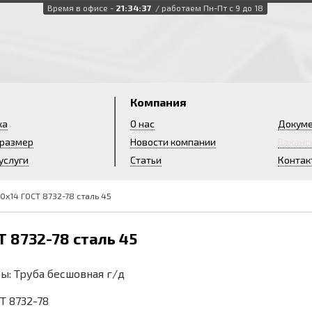
Время в офисе -
21:34:38
/ работаем Пн-Пт с 9 до 18
и
Компания
ка
О нас
Докум
 размер
Новости компании
Ваканс
услуги
Статьи
Контак
0х14 ГОСТ 8732-78 сталь 45
Т 8732-78 сталь 45
ы: Труба бесшовная г/д
СТ 8732-78