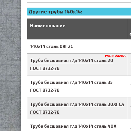
Другие трубы 140x14:
д
Наименование
140
х
14
сталь 09Г2С
РАСПРОДАЖА!
Труба бесшовная г/д
140
х
14
сталь 20
ГОСТ 8732-78
Труба бесшовная г/д
140
х
14
сталь 35
ГОСТ 8732-78
Труба бесшовная г/д
140
х
14
сталь 30ХГСА
ГОСТ 8732-78
Труба бесшовная г/д
140
х
14
сталь 40Х