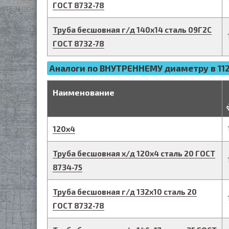
ГОСТ 8732-78
Труба бесшовная г/д
140
х
14
сталь 09Г2С
ГОСТ 8732-78
Аналоги по ВНУТРЕННЕМУ диаметру в 112
д
Наименование
120
х
4
Труба бесшовная х/д
120
х
4
сталь 20
ГОСТ
8734-75
Труба бесшовная г/д
132
х
10
сталь 20
ГОСТ 8732-78