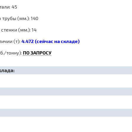
тали: 45
трубы (мм.): 140
стенки (мм.): 14
личии (т):
4.472 (сейчас на складе)
б./тонну):
ПО ЗАПРОСУ
клада: