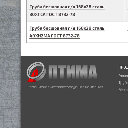
Труба бесшовная г/д
168
х
28
сталь
30ХГСА
ГОСТ 8732-78
Труба бесшовная г/д
168
х
28
сталь
40ХН2МА
ГОСТ 8732-78
ПРО
Акци
Трубы
Российская металлоторгующая компания
Мета