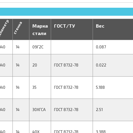
иаметр
стенка
Марка
ГОСТ/ТУ
Вес
стали
140
14
09Г2С
0.087
140
14
20
ГОСТ 8732-78
0.022
140
14
35
ГОСТ 8732-78
5.188
140
14
30ХГСА
ГОСТ 8732-78
2.51
140
14
40Х
ГОСТ 8732-78
3.388