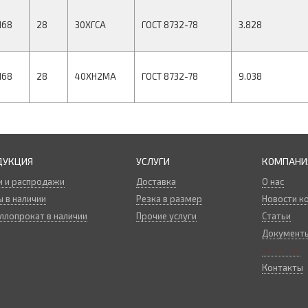
168
28
30ХГСА
ГОСТ 8732-78
3.828
168
28
40ХН2МА
ГОСТ 8732-78
9.038
ДУКЦИЯ
УСЛУГИ
КОМПАНИ
и и распродажи
Доставка
О нас
 в наличии
Резка в размер
Новости к
ллопрокат в наличии
Прочие услуги
Статьи
Документ
Вакансии
Контакты