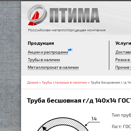
Российская металлоторгующая компания
Продукция
Услуг
Акции и распродажи
Достав
Трубы в наличии
Резка в
Металлопрокат в наличии
Прочие 
Домой
»
Трубы стальные в наличии
» Труба бесшовная г/д 14
Труба бесшовная г/д 140х14 ГОС
Тип труб
14
Гост: ГО