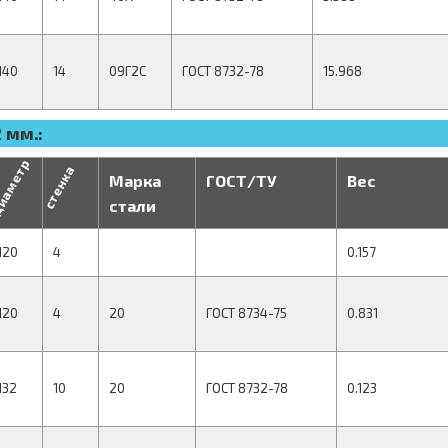
140
14
09Г2С
ГОСТ 8732-78
15.968
 мм.:
иаметр
стенка
Марка
ГОСТ/ТУ
Вес
стали
120
4
0.157
120
4
20
ГОСТ 8734-75
0.831
132
10
20
ГОСТ 8732-78
0.123