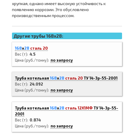
хрупкая, однако имеет высокую устойчивость к
появлению коррозии. Это обусловлено
производственным процессом.
Другие трубы 168x28:
168
х
28
сталь 20
Вес (т)
4.5
Цена (руб./тонну)
по запросу
Труба котельная
168
х
28
сталь 20
ТУ 14-3р-55-2001
Вес (т)
24.092
Цена (руб./тонну)
по запросу
Труба котельная
168
х
28
сталь 12Х1МФ
ТУ 14-3р-55-
2001
Вес (т)
0.874
Цена (руб./тонну)
по запросу