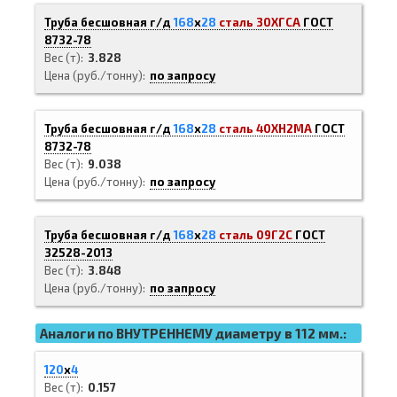
Труба бесшовная г/д
168
х
28
сталь 30ХГСА
ГОСТ
8732-78
Вес (т)
3.828
Цена (руб./тонну)
по запросу
Труба бесшовная г/д
168
х
28
сталь 40ХН2МА
ГОСТ
8732-78
Вес (т)
9.038
Цена (руб./тонну)
по запросу
Труба бесшовная г/д
168
х
28
сталь 09Г2С
ГОСТ
32528-2013
Вес (т)
3.848
Цена (руб./тонну)
по запросу
Аналоги по ВНУТРЕННЕМУ диаметру в 112 мм.:
120
х
4
Вес (т)
0.157