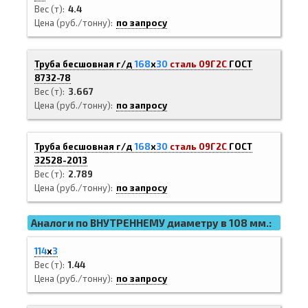
Вес (т)
4.4
Цена (руб./тонну)
по запросу
Труба бесшовная г/д
168
х
30
сталь 09Г2С
ГОСТ
8732-78
Вес (т)
3.667
Цена (руб./тонну)
по запросу
Труба бесшовная г/д
168
х
30
сталь 09Г2С
ГОСТ
32528-2013
Вес (т)
2.789
Цена (руб./тонну)
по запросу
Аналоги по ВНУТРЕННЕМУ диаметру в 108 мм.:
114
х
3
Вес (т)
1.44
Цена (руб./тонну)
по запросу