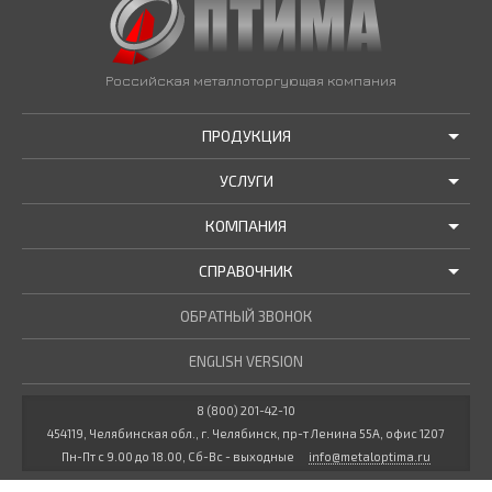
Российская металлоторгующая компания
ПРОДУКЦИЯ
УСЛУГИ
АКЦИИ И РАСПРОДАЖИ
КОМПАНИЯ
ТРУБЫ В НАЛИЧИИ
ДОСТАВКА
СПРАВОЧНИК
МЕТАЛЛОПРОКАТ В НАЛИЧИИ
РЕЗКА В РАЗМЕР
О НАС
НОВОСТИ КОМПАНИИ
ОБРАТНЫЙ ЗВОНОК
ПРОЧИЕ УСЛУГИ
ГОСТЫ / ТУ
МАРОЧНИК СТАЛЕЙ
ENGLISH VERSION
СТАТЬИ
КУЛЬКУЛЯТОР МЕТАЛЛУРГА
ДОКУМЕНТЫ
8 (800) 201-42-10
454119, Челябинская обл., г. Челябинск, пр-т Ленина 55А, офис 1207
ВАКАНСИИ
Пн-Пт с 9.00 до 18.00, Сб-Вс - выходные
info@metaloptima.ru