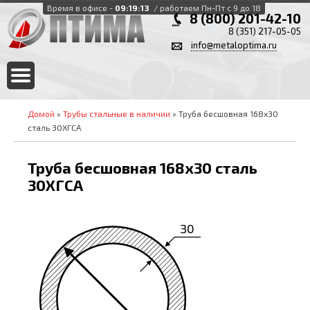
Время в офисе -
09:19:13
/ работаем Пн-Пт с 9 до 18
8 (800) 201-42-10
8 (351) 217-05-05
info@metaloptima.ru
Домой
»
Трубы стальные в наличии
» Труба бесшовная 168х30
сталь 30ХГСА
Труба бесшовная 168х30 сталь
30ХГСА
30