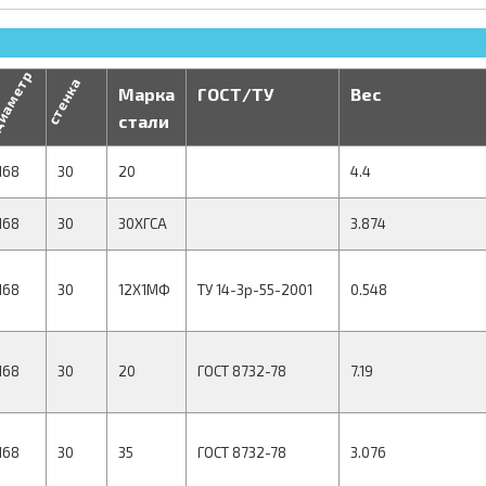
иаметр
стенка
Марка
ГОСТ/ТУ
Вес
стали
168
30
20
4.4
168
30
30ХГСА
3.874
168
30
12Х1МФ
ТУ 14-3р-55-2001
0.548
168
30
20
ГОСТ 8732-78
7.19
168
30
35
ГОСТ 8732-78
3.076