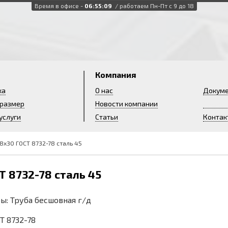
Время в офисе -
06:55:10
/ работаем Пн-Пт с 9 до 18
и
Компания
ка
О нас
Докум
 размер
Новости компании
Ваканс
услуги
Статьи
Контак
8х30 ГОСТ 8732-78 сталь 45
Т 8732-78 сталь 45
ы: Труба бесшовная г/д
СТ 8732-78