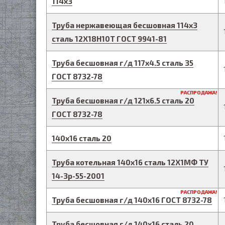
114
х
3
Труба нержавеющая бесшовная
114
х
3
сталь 12Х18Н10Т
ГОСТ 9941-81
Труба бесшовная г/д
117
х
4.5
сталь 35
ГОСТ 8732-78
РАСПРОДАЖА!
Труба бесшовная г/д
121
х
6.5
сталь 20
ГОСТ 8732-78
140
х
16
сталь 20
Труба котельная
140
х
16
сталь 12Х1МФ
ТУ
14-3р-55-2001
РАСПРОДАЖА!
Труба бесшовная г/д
140
х
16
ГОСТ 8732-78
Труба бесшовная г/д
140
х
16
сталь 20