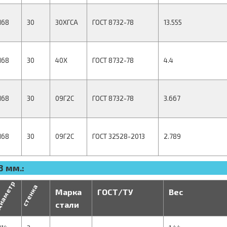
168
30
30ХГСА
ГОСТ 8732-78
13.555
168
30
40Х
ГОСТ 8732-78
4.4
168
30
09Г2С
ГОСТ 8732-78
3.667
168
30
09Г2С
ГОСТ 32528-2013
2.789
8 мм.:
иаметр
стенка
Марка
ГОСТ/ТУ
Вес
стали