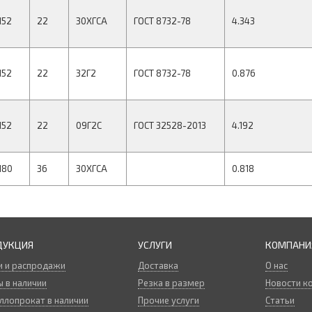
152
22
30ХГСА
ГОСТ 8732-78
4.343
152
22
32Г2
ГОСТ 8732-78
0.876
152
22
09Г2С
ГОСТ 32528-2013
4.192
180
36
30ХГСА
0.818
ДУКЦИЯ
УСЛУГИ
КОМПАНИ
и и распродажи
Доставка
О нас
 в наличии
Резка в размер
Новости к
ллопрокат в наличии
Прочие услуги
Статьи