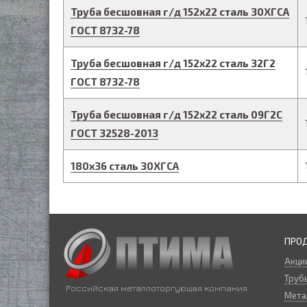
Труба бесшовная г/д
152
х
22
сталь 30ХГСА
ГОСТ 8732-78
Труба бесшовная г/д
152
х
22
сталь 32Г2
ГОСТ 8732-78
Труба бесшовная г/д
152
х
22
сталь 09Г2С
ГОСТ 32528-2013
180
х
36
сталь 30ХГСА
ПРО
Акци
Трубы
Российская металлоторгующая компания
Мета