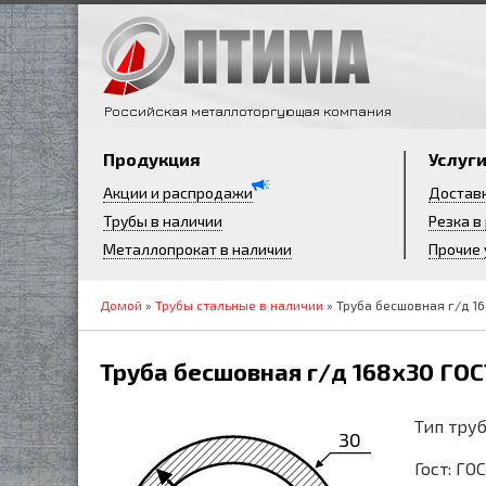
Российская металлоторгующая компания
Продукция
Услуг
Акции и распродажи
Достав
Трубы в наличии
Резка в
Металлопрокат в наличии
Прочие 
Домой
»
Трубы стальные в наличии
» Труба бесшовная г/д 16
Труба бесшовная г/д 168х30 ГОС
Тип труб
30
Гост: ГО