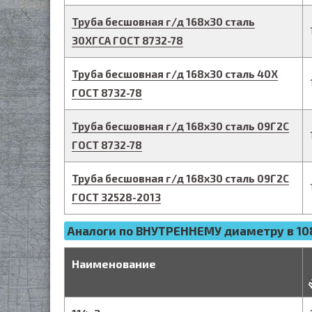
Труба бесшовная г/д
168
х
30
сталь
30ХГСА
ГОСТ 8732-78
Труба бесшовная г/д
168
х
30
сталь 40Х
ГОСТ 8732-78
Труба бесшовная г/д
168
х
30
сталь 09Г2С
ГОСТ 8732-78
Труба бесшовная г/д
168
х
30
сталь 09Г2С
ГОСТ 32528-2013
Аналоги по ВНУТРЕННЕМУ диаметру в 10
д
Наименование