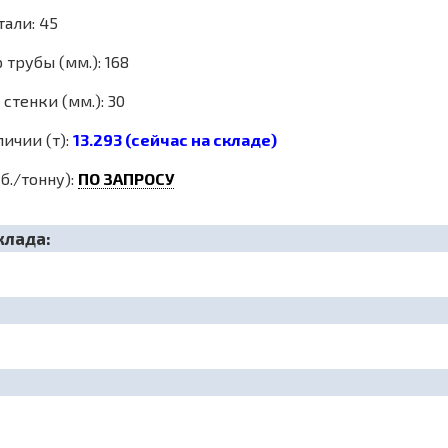
тали: 45
трубы (мм.): 168
стенки (мм.): 30
личии (т):
13.293 (сейчас на складе)
б./тонну):
ПО ЗАПРОСУ
клада: