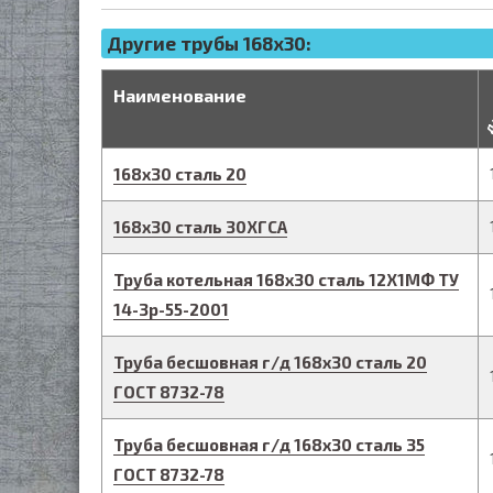
Другие трубы 168x30:
д
Наименование
168
х
30
сталь 20
168
х
30
сталь 30ХГСА
Труба котельная
168
х
30
сталь 12Х1МФ
ТУ
14-3р-55-2001
Труба бесшовная г/д
168
х
30
сталь 20
ГОСТ 8732-78
Труба бесшовная г/д
168
х
30
сталь 35
ГОСТ 8732-78