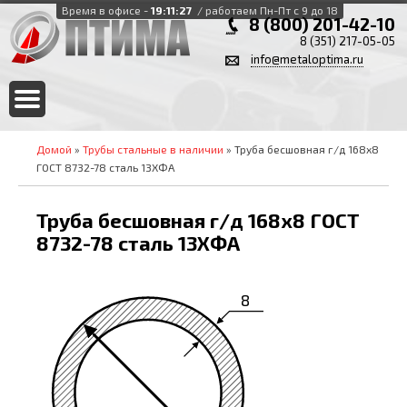
Время в офисе -
19:11:28
/ работаем Пн-Пт с 9 до 18
8 (800) 201-42-10
8 (351) 217-05-05
info@metaloptima.ru
Домой
»
Трубы стальные в наличии
» Труба бесшовная г/д 168х8
ГОСТ 8732-78 сталь 13ХФА
Труба бесшовная г/д 168х8 ГОСТ
8732-78 сталь 13ХФА
8