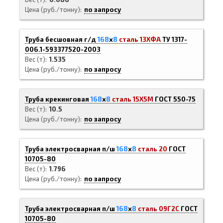
Цена (руб./тонну)
по запросу
Труба бесшовная г/д
168
х
8
сталь 13ХФА
ТУ 1317-
006.1-593377520-2003
Вес (т)
1.535
Цена (руб./тонну)
по запросу
Труба крекинговая
168
х
8
сталь 15Х5М
ГОСТ 550-75
Вес (т)
10.5
Цена (руб./тонну)
по запросу
Труба электросварная п/ш
168
х
8
сталь 20
ГОСТ
10705-80
Вес (т)
1.796
Цена (руб./тонну)
по запросу
Труба электросварная п/ш
168
х
8
сталь 09Г2С
ГОСТ
10705-80