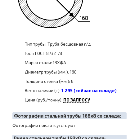
168
Тип трубы: Труба бесшовная г/д
Гост: ГОСТ 8732-78
Марка стали: 13ХФА
Диаметр трубы (мм.): 168
Толщина стенки (мм.): 8
Вес в наличии (т):
1.295 (сейчас на складе)
Цена (руб./тонну):
ПО ЗАПРОСУ
Фотографии стальной трубы 168х8 со склада:
Фотографии пока отсутствуют
Видео стальной трубы 168х8 со склада: