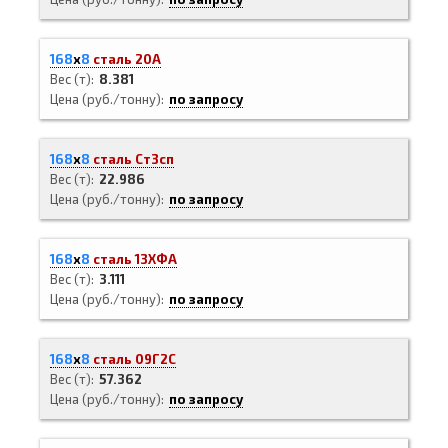
168
х
8
сталь 20А
Вес (т)
8.381
Цена (руб./тонну)
по запросу
168
х
8
сталь Ст3сп
Вес (т)
22.986
Цена (руб./тонну)
по запросу
168
х
8
сталь 13ХФА
Вес (т)
3.111
Цена (руб./тонну)
по запросу
168
х
8
сталь 09Г2С
Вес (т)
57.362
Цена (руб./тонну)
по запросу