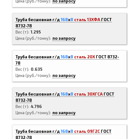
Цена (руб./тонну)
по запросу
Труба бесшовная г/д
168
х
8
сталь 13ХФА
ГОСТ
8732-78
Вес (т)
1.295
Цена (руб./тонну)
по запросу
Труба бесшовная г/д
168
х
8
сталь 20Х
ГОСТ 8732-
78
Вес (т)
0.635
Цена (руб./тонну)
по запросу
Труба бесшовная г/д
168
х
8
сталь 30ХГСА
ГОСТ
8732-78
Вес (т)
4.796
Цена (руб./тонну)
по запросу
Труба бесшовная г/д
168
х
8
сталь 09Г2С
ГОСТ
8732-78