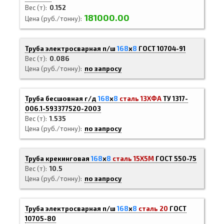
Вес (т)
0.152
181000.00
Цена (руб./тонну)
Труба электросварная п/ш
168
х
8
ГОСТ 10704-91
Вес (т)
0.086
Цена (руб./тонну)
по запросу
Труба бесшовная г/д
168
х
8
сталь 13ХФА
ТУ 1317-
006.1-593377520-2003
Вес (т)
1.535
Цена (руб./тонну)
по запросу
Труба крекинговая
168
х
8
сталь 15Х5М
ГОСТ 550-75
Вес (т)
10.5
Цена (руб./тонну)
по запросу
Труба электросварная п/ш
168
х
8
сталь 20
ГОСТ
10705-80