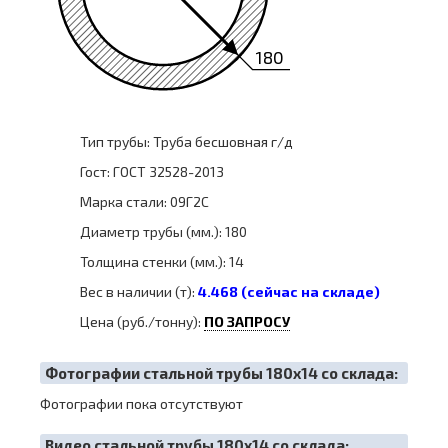
180
Тип трубы: Труба бесшовная г/д
Гост: ГОСТ 32528-2013
Марка стали: 09Г2С
Диаметр трубы (мм.): 180
Толщина стенки (мм.): 14
Вес в наличии (т):
4.468 (сейчас на складе)
Цена (руб./тонну):
ПО ЗАПРОСУ
Фотографии стальной трубы 180х14 со склада:
Фотографии пока отсутствуют
Видео стальной трубы 180х14 со склада: