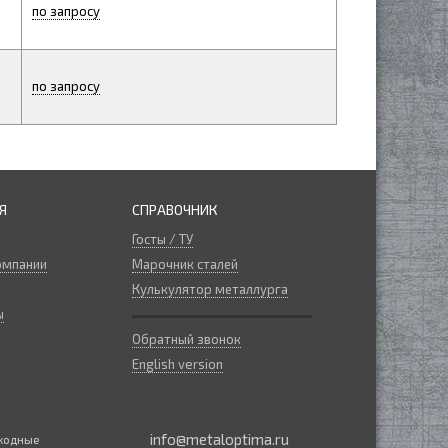
по запросу
по запросу
Я
СПРАВОЧНИК
Госты / ТУ
омпании
Марочник сталей
Кулькулятор металлурга
ы
Обратный звонок
English version
info@metaloptima.ru
ыходные