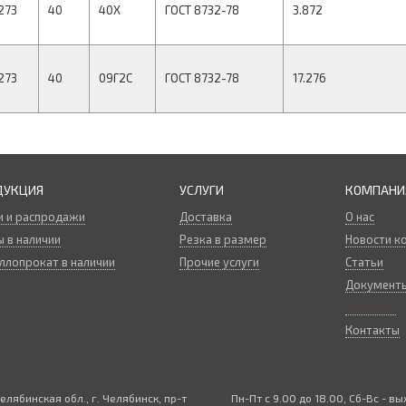
273
40
40Х
ГОСТ 8732-78
3.872
273
40
09Г2С
ГОСТ 8732-78
17.276
ДУКЦИЯ
УСЛУГИ
КОМПАНИ
и и распродажи
Доставка
О нас
 в наличии
Резка в размер
Новости к
ллопрокат в наличии
Прочие услуги
Статьи
Документ
Вакансии
Контакты
елябинская обл., г. Челябинск, пр-т
Пн-Пт с 9.00 до 18.00, Сб-Вс - в