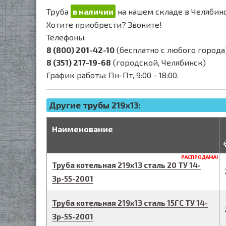
Труба
в наличии
на нашем складе в Челябинс
Хотите приобрести? Звоните!
Телефоны:
8 (800) 201-42-10
(бесплатно с любого города
8 (351) 217-19-68
(городской, Челябинск)
График работы: Пн-Пт, 9:00 - 18:00.
Другие трубы 219x13:
д
Наименование
РАСПРОДАЖА!
Труба котельная
219
х
13
сталь 20
ТУ 14-
3р-55-2001
Труба котельная
219
х
13
сталь 15ГС
ТУ 14-
3р-55-2001