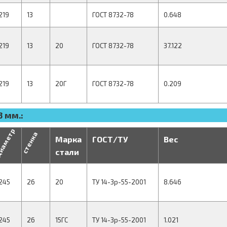
219
13
ГОСТ 8732-78
0.648
219
13
20
ГОСТ 8732-78
37.122
219
13
20Г
ГОСТ 8732-78
0.209
 мм.:
иаметр
стенка
Марка
ГОСТ/ТУ
Вес
стали
245
26
20
ТУ 14-3р-55-2001
8.646
245
26
15ГС
ТУ 14-3р-55-2001
1.021