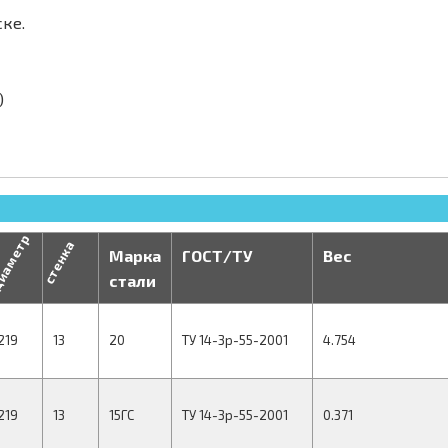
ке.
)
иаметр
стенка
Марка
ГОСТ/ТУ
Вес
стали
219
13
20
ТУ 14-3р-55-2001
4.754
219
13
15ГС
ТУ 14-3р-55-2001
0.371