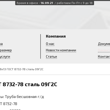
Время в офисе -
16:09:22
/ работаем Пн-Пт с 9 до 18
и
Компания
ка
О нас
Докум
 размер
Новости компании
Ваканс
услуги
Статьи
Контак
9х13 ГОСТ 8732-78 сталь 09Г2С
Т 8732-78 сталь 09Г2С
ы: Труба бесшовная г/д
СТ 8732-78