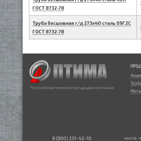
ГОСТ 8732-78
Труба бесшовная г/д
273
х
40
сталь 09Г2С
ГОСТ 8732-78
ПРО
Акци
Трубы
Российская металлоторгующая компания
Мета
8 (800) 201-42-10
454119, Ч