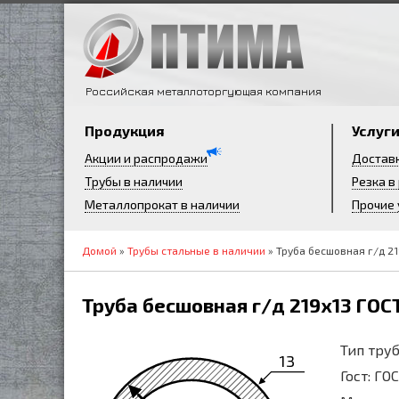
Российская металлоторгующая компания
Продукция
Услуг
Акции и распродажи
Достав
Трубы в наличии
Резка в
Металлопрокат в наличии
Прочие 
Домой
»
Трубы стальные в наличии
» Труба бесшовная г/д 21
Труба бесшовная г/д 219х13 ГОС
Тип труб
13
Гост: ГО