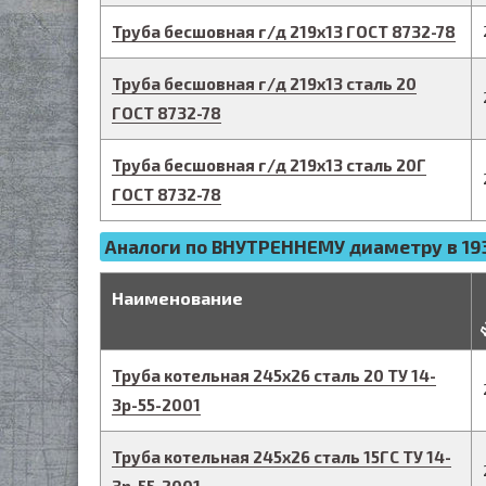
Труба бесшовная г/д
219
х
13
ГОСТ 8732-78
Труба бесшовная г/д
219
х
13
сталь 20
ГОСТ 8732-78
Труба бесшовная г/д
219
х
13
сталь 20Г
ГОСТ 8732-78
Аналоги по ВНУТРЕННЕМУ диаметру в 193
д
Наименование
Труба котельная
245
х
26
сталь 20
ТУ 14-
3р-55-2001
Труба котельная
245
х
26
сталь 15ГС
ТУ 14-