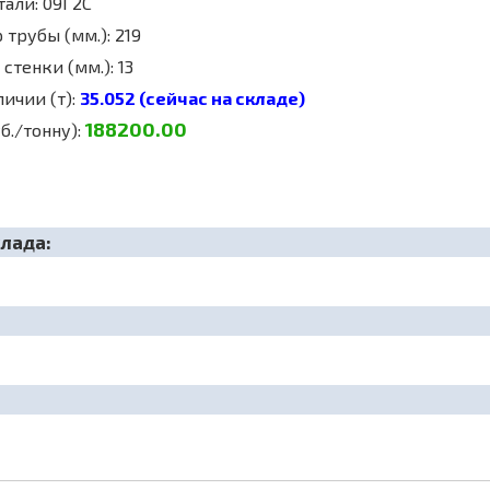
тали: 09Г2С
трубы (мм.): 219
стенки (мм.): 13
личии (т):
35.052 (сейчас на складе)
188200.00
б./тонну):
клада: