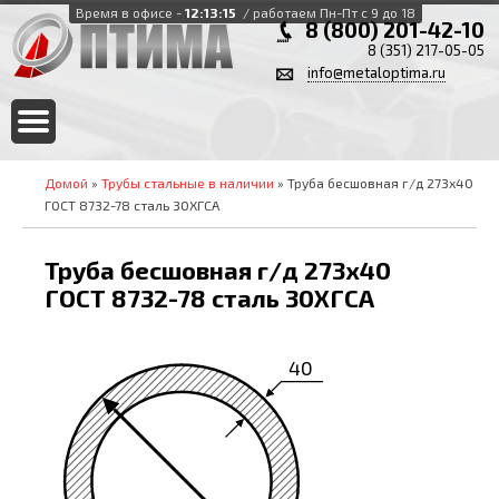
Время в офисе -
12:13:15
/ работаем Пн-Пт с 9 до 18
8 (800) 201-42-10
8 (351) 217-05-05
info@metaloptima.ru
Домой
»
Трубы стальные в наличии
» Труба бесшовная г/д 273х40
ГОСТ 8732-78 сталь 30ХГСА
Труба бесшовная г/д 273х40
ГОСТ 8732-78 сталь 30ХГСА
40