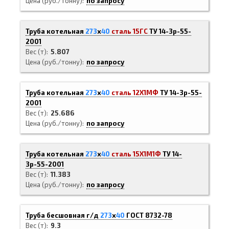
Цена (руб./тонну)
по запросу
Труба котельная
273
х
40
сталь 15ГС
ТУ 14-3р-55-
2001
Вес (т)
5.807
Цена (руб./тонну)
по запросу
Труба котельная
273
х
40
сталь 12Х1МФ
ТУ 14-3р-55-
2001
Вес (т)
25.686
Цена (руб./тонну)
по запросу
Труба котельная
273
х
40
сталь 15Х1М1Ф
ТУ 14-
3р-55-2001
Вес (т)
11.383
Цена (руб./тонну)
по запросу
Труба бесшовная г/д
273
х
40
ГОСТ 8732-78
Вес (т)
9.3