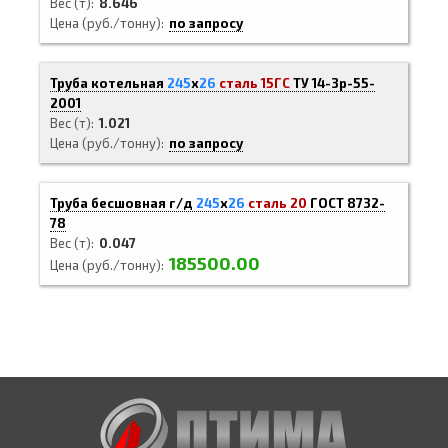
Вес (т)
8.646
Цена (руб./тонну)
по запросу
Труба котельная
245
х
26
сталь 15ГС
ТУ 14-3р-55-
2001
Вес (т)
1.021
Цена (руб./тонну)
по запросу
Труба бесшовная г/д
245
х
26
сталь 20
ГОСТ 8732-
78
Вес (т)
0.047
185500.00
Цена (руб./тонну)