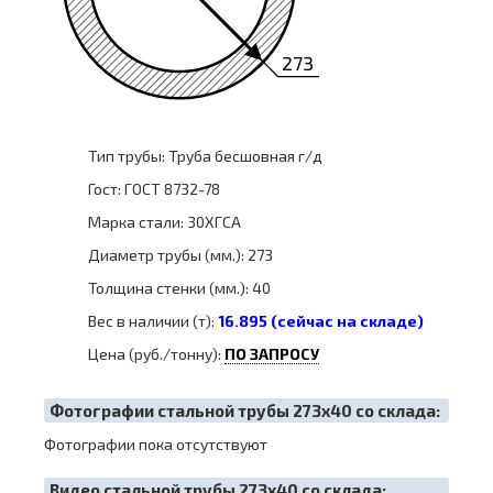
273
Тип трубы: Труба бесшовная г/д
Гост: ГОСТ 8732-78
Марка стали: 30ХГСА
Диаметр трубы (мм.): 273
Толщина стенки (мм.): 40
Вес в наличии (т):
16.895 (сейчас на складе)
Цена (руб./тонну):
ПО ЗАПРОСУ
Фотографии стальной трубы 273х40 со склада:
Фотографии пока отсутствуют
Видео стальной трубы 273х40 со склада: