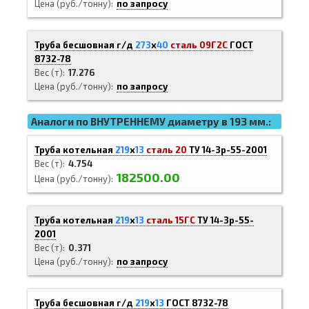
Цена (руб./тонну)
по запросу
Труба бесшовная г/д
273
х
40
сталь 09Г2С
ГОСТ
8732-78
Вес (т)
17.276
Цена (руб./тонну)
по запросу
Аналоги по ВНУТРЕННЕМУ диаметру в 193 мм.:
Труба котельная
219
х
13
сталь 20
ТУ 14-3р-55-2001
Вес (т)
4.754
182500.00
Цена (руб./тонну)
Труба котельная
219
х
13
сталь 15ГС
ТУ 14-3р-55-
2001
Вес (т)
0.371
Цена (руб./тонну)
по запросу
Труба бесшовная г/д
219
х
13
ГОСТ 8732-78