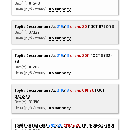
Вес (т)
0.648
Цена (руб./тонну)
по запросу
Труба бесшовная г/д
219
х
13
сталь 20
ГОСТ 8732-78
Вес (т)
37.122
Цена (руб./тонну)
по запросу
Труба бесшовная г/д
219
х
13
сталь 20Г
ГОСТ 8732-
78
Вес (т)
0.209
Цена (руб./тонну)
по запросу
Труба бесшовная г/д
219
х
13
сталь 09Г2С
ГОСТ
8732-78
Вес (т)
31.196
Цена (руб./тонну)
по запросу
Труба котельная
245
х
26
сталь 20
ТУ 14-3р-55-2001