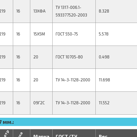
ТУ 1317-006.1-
219
16
13ХФА
8.328
593377520-2003
219
16
15Х5М
ГОСТ 550-75
5.578
219
16
20
ГОСТ 10705-80
0.498
219
16
20
ТУ 14-3-1128-2000
11.698
219
16
09Г2С
ТУ 14-3-1128-2000
11.552
 мм.:
Марка
ГОСТ/ТУ
Вес