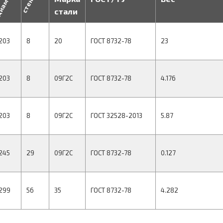
иаметр
стенка
стали
203
8
20
ГОСТ 8732-78
23
203
8
09Г2С
ГОСТ 8732-78
4.176
203
8
09Г2С
ГОСТ 32528-2013
5.87
245
29
09Г2С
ГОСТ 8732-78
0.127
299
56
35
ГОСТ 8732-78
4.282