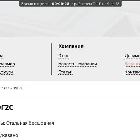
Время в офисе -
09:00:29
/ работаем Пн-Пт с 9 до 18
и
Компания
ка
О нас
Докум
 размер
Новости компании
Ваканс
услуги
Статьи
Контак
 сталь 09Г2С
9Г2С
ы: Стальная бесшовная
 указано