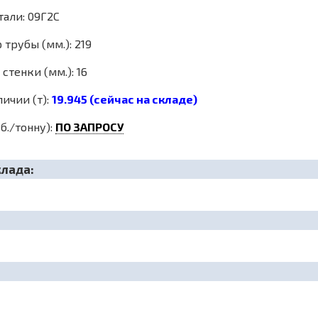
тали: 09Г2С
трубы (мм.): 219
стенки (мм.): 16
личии (т):
19.945 (сейчас на складе)
б./тонну):
ПО ЗАПРОСУ
клада: