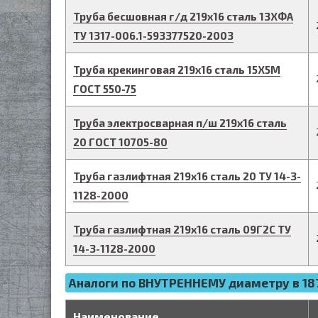
Труба бесшовная г/д
219
х
16
сталь 13ХФА
ТУ 1317-006.1-593377520-2003
Труба крекинговая
219
х
16
сталь 15Х5М
ГОСТ 550-75
Труба электросварная п/ш
219
х
16
сталь
20
ГОСТ 10705-80
Труба газлифтная
219
х
16
сталь 20
ТУ 14-3-
1128-2000
Труба газлифтная
219
х
16
сталь 09Г2С
ТУ
14-3-1128-2000
Аналоги по ВНУТРЕННЕМУ диаметру в 187
Наименование