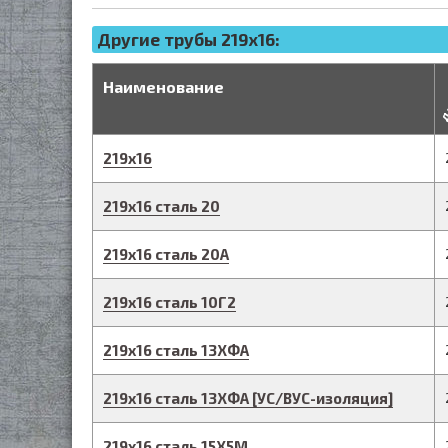
Другие трубы 219x16:
д
Наименование
219
х
16
219
х
16
сталь 20
219
х
16
сталь 20А
219
х
16
сталь 10Г2
219
х
16
сталь 13ХФА
219
х
16
сталь 13ХФА
[
УС/ВУС-
изоляция]
219
х
16
сталь 15Х5М