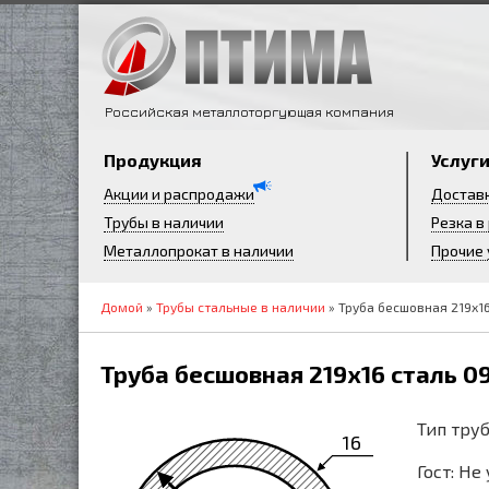
Российская металлоторгующая компания
Продукция
Услуг
Акции и распродажи
Достав
Трубы в наличии
Резка в
Металлопрокат в наличии
Прочие 
Домой
»
Трубы стальные в наличии
» Труба бесшовная 219х16
Труба бесшовная 219х16 сталь 0
Тип труб
16
Гост: Не