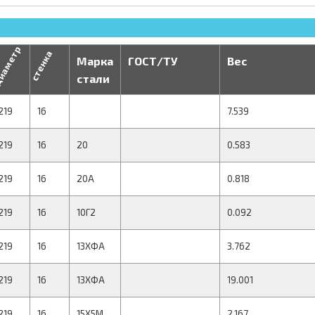
иаметр
стенка
Марка
ГОСТ/ТУ
Вес
стали
219
16
7.539
219
16
20
0.583
219
16
20А
0.818
219
16
10Г2
0.092
219
16
13ХФА
3.762
219
16
13ХФА
19.001
219
16
15Х5М
2.167