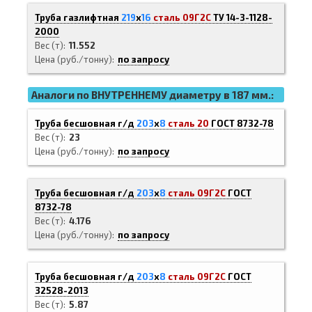
Труба газлифтная
219
х
16
сталь 09Г2С
ТУ 14-3-1128-
2000
Вес (т)
11.552
Цена (руб./тонну)
по запросу
Аналоги по ВНУТРЕННЕМУ диаметру в 187 мм.:
Труба бесшовная г/д
203
х
8
сталь 20
ГОСТ 8732-78
Вес (т)
23
Цена (руб./тонну)
по запросу
Труба бесшовная г/д
203
х
8
сталь 09Г2С
ГОСТ
8732-78
Вес (т)
4.176
Цена (руб./тонну)
по запросу
Труба бесшовная г/д
203
х
8
сталь 09Г2С
ГОСТ
32528-2013
Вес (т)
5.87