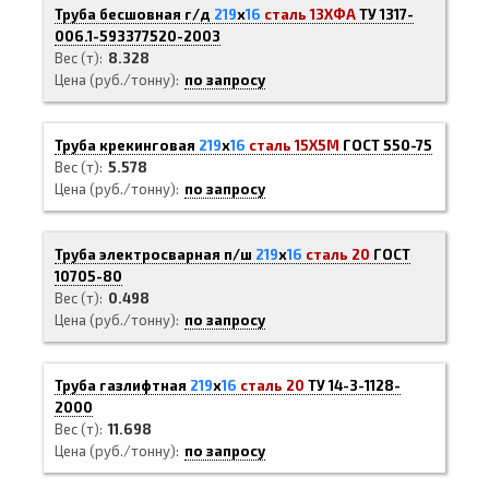
Труба бесшовная г/д
219
х
16
сталь 13ХФА
ТУ 1317-
006.1-593377520-2003
Вес (т)
8.328
Цена (руб./тонну)
по запросу
Труба крекинговая
219
х
16
сталь 15Х5М
ГОСТ 550-75
Вес (т)
5.578
Цена (руб./тонну)
по запросу
Труба электросварная п/ш
219
х
16
сталь 20
ГОСТ
10705-80
Вес (т)
0.498
Цена (руб./тонну)
по запросу
Труба газлифтная
219
х
16
сталь 20
ТУ 14-3-1128-
2000
Вес (т)
11.698
Цена (руб./тонну)
по запросу