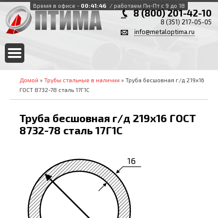
Время в офисе -
00:41:47
/ работаем Пн-Пт с 9 до 18
8 (800) 201-42-10
8 (351) 217-05-05
info@metaloptima.ru
Домой
»
Трубы стальные в наличии
» Труба бесшовная г/д 219х16
ГОСТ 8732-78 сталь 17Г1С
Труба бесшовная г/д 219х16 ГОСТ
8732-78 сталь 17Г1С
16