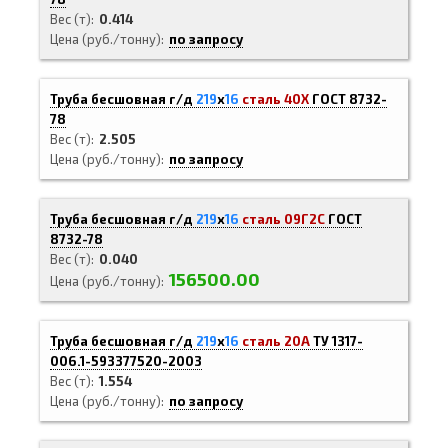
Вес (т)
0.414
Цена (руб./тонну)
по запросу
Труба бесшовная г/д
219
х
16
сталь 40Х
ГОСТ 8732-
78
Вес (т)
2.505
Цена (руб./тонну)
по запросу
Труба бесшовная г/д
219
х
16
сталь 09Г2С
ГОСТ
8732-78
Вес (т)
0.040
156500.00
Цена (руб./тонну)
Труба бесшовная г/д
219
х
16
сталь 20А
ТУ 1317-
006.1-593377520-2003
Вес (т)
1.554
Цена (руб./тонну)
по запросу