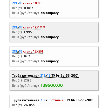
219
х
18
сталь 17Г1С
Вес (т)
0.087
Цена (руб./тонну)
по запросу
219
х
18
сталь 12Х1МФ
Вес (т)
1.995
Цена (руб./тонну)
по запросу
219
х
18
сталь 15Х5М
Вес (т)
16.2
Цена (руб./тонну)
по запросу
Труба котельная
219
х
18
ТУ 14-3р-55-2001
Вес (т)
2.176
189500.00
Цена (руб./тонну)
Труба котельная
219
х
18
сталь 20
ТУ 14-3р-55-2001
Вес (т)
26.455