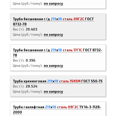
Цена (руб./тонну)
по запросу
Труба бесшовная г/д
219
х
18
сталь 09Г2С
ГОСТ
8732-78
Вес (т)
39.403
Цена (руб./тонну)
по запросу
Труба бесшовная г/д
219
х
18
сталь 17Г1С
ГОСТ 8732-
78
Вес (т)
0.396
Цена (руб./тонну)
по запросу
Труба крекинговая
219
х
18
сталь 15Х5М
ГОСТ 550-75
Вес (т)
28.524
Цена (руб./тонну)
по запросу
Труба газлифтная
219
х
18
сталь 09Г2С
ТУ 14-3-1128-
2000