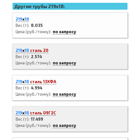
Другие трубы 219x18:
219
х
18
Вес (т)
8.035
Цена (руб./тонну)
по запросу
219
х
18
сталь 20
Вес (т)
2.574
Цена (руб./тонну)
по запросу
219
х
18
сталь 13ХФА
Вес (т)
4.994
Цена (руб./тонну)
по запросу
219
х
18
сталь 09Г2С
Вес (т)
17.499
Цена (руб./тонну)
по запросу