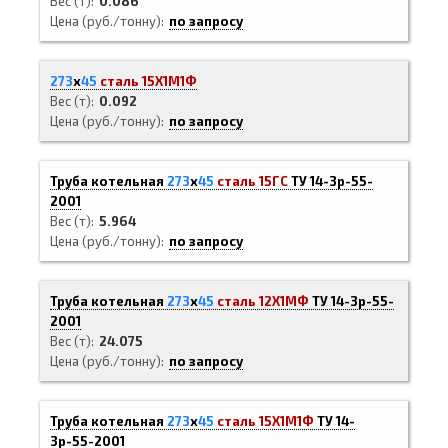
Вес (т)
0.086
Цена (руб./тонну)
по запросу
273
х
45
сталь 15Х1М1Ф
Вес (т)
0.092
Цена (руб./тонну)
по запросу
Труба котельная
273
х
45
сталь 15ГС
ТУ 14-3р-55-
2001
Вес (т)
5.964
Цена (руб./тонну)
по запросу
Труба котельная
273
х
45
сталь 12Х1МФ
ТУ 14-3р-55-
2001
Вес (т)
24.075
Цена (руб./тонну)
по запросу
Труба котельная
273
х
45
сталь 15Х1М1Ф
ТУ 14-
3р-55-2001