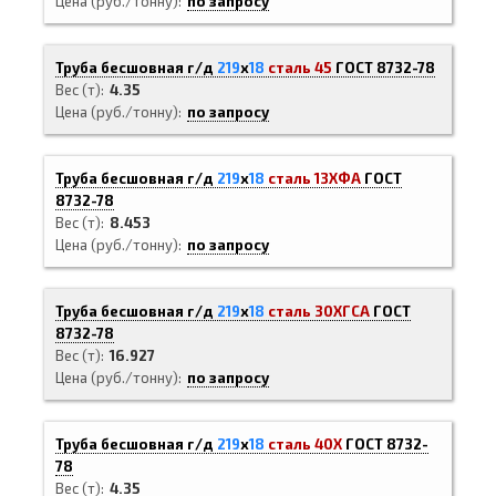
Цена (руб./тонну)
по запросу
Труба бесшовная г/д
219
х
18
сталь 45
ГОСТ 8732-78
Вес (т)
4.35
Цена (руб./тонну)
по запросу
Труба бесшовная г/д
219
х
18
сталь 13ХФА
ГОСТ
8732-78
Вес (т)
8.453
Цена (руб./тонну)
по запросу
Труба бесшовная г/д
219
х
18
сталь 30ХГСА
ГОСТ
8732-78
Вес (т)
16.927
Цена (руб./тонну)
по запросу
Труба бесшовная г/д
219
х
18
сталь 40Х
ГОСТ 8732-
78
Вес (т)
4.35