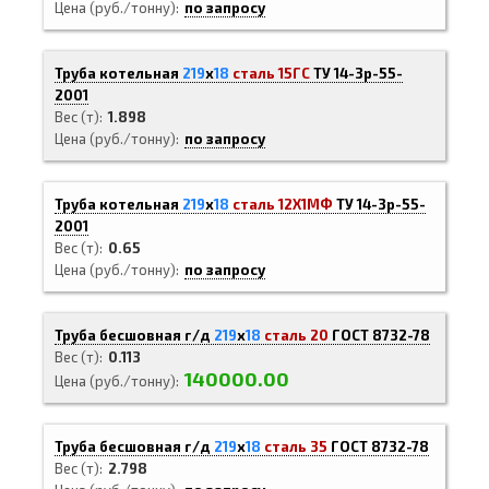
Цена (руб./тонну)
по запросу
Труба котельная
219
х
18
сталь 15ГС
ТУ 14-3р-55-
2001
Вес (т)
1.898
Цена (руб./тонну)
по запросу
Труба котельная
219
х
18
сталь 12Х1МФ
ТУ 14-3р-55-
2001
Вес (т)
0.65
Цена (руб./тонну)
по запросу
Труба бесшовная г/д
219
х
18
сталь 20
ГОСТ 8732-78
Вес (т)
0.113
140000.00
Цена (руб./тонну)
Труба бесшовная г/д
219
х
18
сталь 35
ГОСТ 8732-78
Вес (т)
2.798