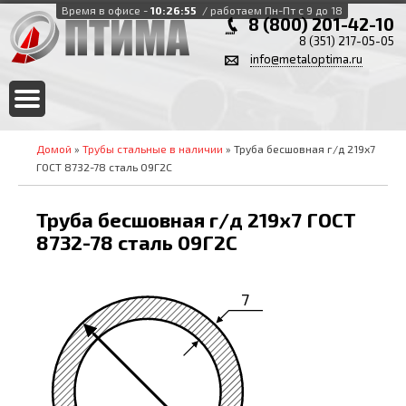
Время в офисе -
10:26:56
/ работаем Пн-Пт с 9 до 18
8 (800) 201-42-10
8 (351) 217-05-05
info@metaloptima.ru
Домой
»
Трубы стальные в наличии
» Труба бесшовная г/д 219х7
ГОСТ 8732-78 сталь 09Г2С
Труба бесшовная г/д 219х7 ГОСТ
8732-78 сталь 09Г2С
7