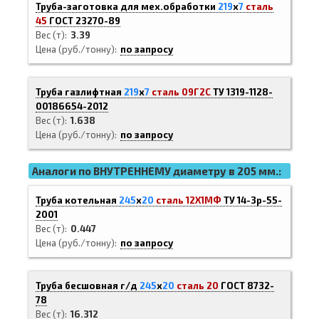
Труба-заготовка для мех.обработки
219
х
7
сталь
45
ГОСТ 23270-89
Вес (т)
3.39
Цена (руб./тонну)
по запросу
Труба газлифтная
219
х
7
сталь 09Г2С
ТУ 1319-1128-
00186654-2012
Вес (т)
1.638
Цена (руб./тонну)
по запросу
Аналоги по ВНУТРЕННЕМУ диаметру в 205 мм.:
Труба котельная
245
х
20
сталь 12Х1МФ
ТУ 14-3р-55-
2001
Вес (т)
0.447
Цена (руб./тонну)
по запросу
Труба бесшовная г/д
245
х
20
сталь 20
ГОСТ 8732-
78
Вес (т)
16.312