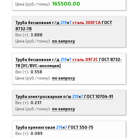
165500.00
Цена (руб./тонну)
Труба бесшовная г/д
219
х
7
сталь 30ХГСА
ГОСТ
8732-78
Вес (т)
3.888
Цена (руб./тонну)
по запросу
Труба бесшовная г/д
219
х
7
сталь 09Г2С
ГОСТ 8732-
78
[
УС/ВУС-
изоляция]
Вес (т)
0.558
Цена (руб./тонну)
по запросу
Труба электросварная п/ш
219
х
7
ГОСТ 10704-91
Вес (т)
0.237
Цена (руб./тонну)
по запросу
Труба крекинговая
219
х
7
ГОСТ 550-75
Вес (т)
0.089