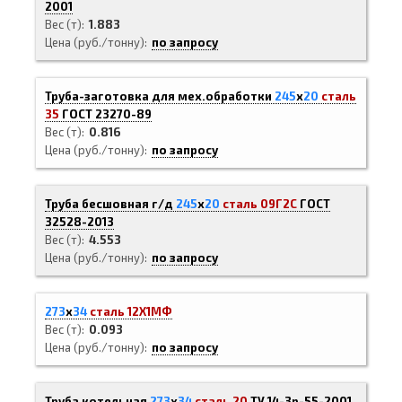
2001
Вес (т)
1.883
Цена (руб./тонну)
по запросу
Труба-заготовка для мех.обработки
245
х
20
сталь
35
ГОСТ 23270-89
Вес (т)
0.816
Цена (руб./тонну)
по запросу
Труба бесшовная г/д
245
х
20
сталь 09Г2С
ГОСТ
32528-2013
Вес (т)
4.553
Цена (руб./тонну)
по запросу
273
х
34
сталь 12Х1МФ
Вес (т)
0.093
Цена (руб./тонну)
по запросу
Труба котельная
273
х
34
сталь 20
ТУ 14-3р-55-2001