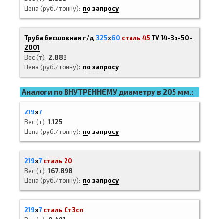
Цена (руб./тонну)
по запросу
Труба бесшовная г/д
325
х
60
сталь 45
ТУ 14-3р-50-
2001
Вес (т)
2.883
Цена (руб./тонну)
по запросу
Аналоги по ВНУТРЕННЕМУ диаметру в 205 мм.:
219
х
7
Вес (т)
1.125
Цена (руб./тонну)
по запросу
219
х
7
сталь 20
Вес (т)
167.898
Цена (руб./тонну)
по запросу
219
х
7
сталь Ст3сп