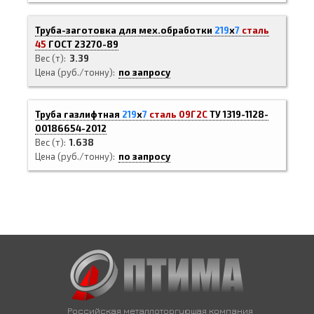
Труба-заготовка для мех.обработки
219
х
7
сталь
45
ГОСТ 23270-89
Вес (т)
3.39
Цена (руб./тонну)
по запросу
Труба газлифтная
219
х
7
сталь 09Г2С
ТУ 1319-1128-
00186654-2012
Вес (т)
1.638
Цена (руб./тонну)
по запросу
Российская металлоторгующая компания