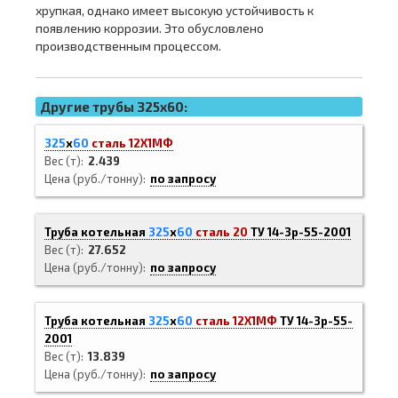
хрупкая, однако имеет высокую устойчивость к
появлению коррозии. Это обусловлено
производственным процессом.
Другие трубы 325x60:
325
х
60
сталь 12Х1МФ
Вес (т)
2.439
Цена (руб./тонну)
по запросу
Труба котельная
325
х
60
сталь 20
ТУ 14-3р-55-2001
Вес (т)
27.652
Цена (руб./тонну)
по запросу
Труба котельная
325
х
60
сталь 12Х1МФ
ТУ 14-3р-55-
2001
Вес (т)
13.839
Цена (руб./тонну)
по запросу