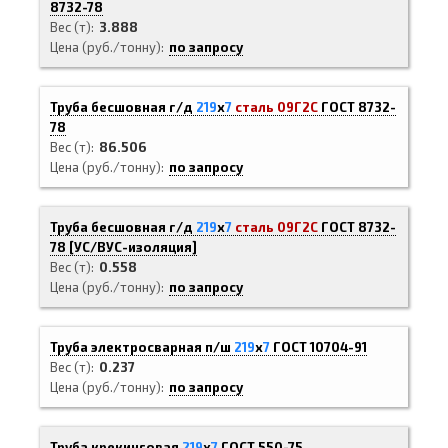
8732-78
Вес (т)
3.888
Цена (руб./тонну)
по запросу
Труба бесшовная г/д
219
х
7
сталь 09Г2С
ГОСТ 8732-
78
Вес (т)
86.506
Цена (руб./тонну)
по запросу
Труба бесшовная г/д
219
х
7
сталь 09Г2С
ГОСТ 8732-
78
[
УС/ВУС-
изоляция]
Вес (т)
0.558
Цена (руб./тонну)
по запросу
Труба электросварная п/ш
219
х
7
ГОСТ 10704-91
Вес (т)
0.237
Цена (руб./тонну)
по запросу
Труба крекинговая
219
х
7
ГОСТ 550-75