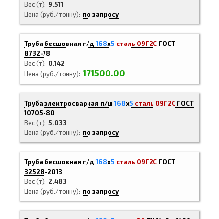
Вес (т)
9.511
Цена (руб./тонну)
по запросу
Труба бесшовная г/д
168
х
5
сталь 09Г2С
ГОСТ
8732-78
Вес (т)
0.142
171500.00
Цена (руб./тонну)
Труба электросварная п/ш
168
х
5
сталь 09Г2С
ГОСТ
10705-80
Вес (т)
5.033
Цена (руб./тонну)
по запросу
Труба бесшовная г/д
168
х
5
сталь 09Г2С
ГОСТ
32528-2013
Вес (т)
2.483
Цена (руб./тонну)
по запросу