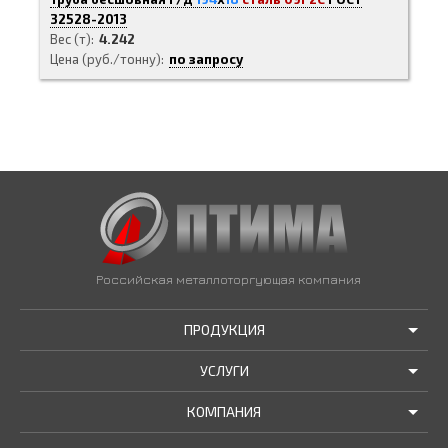
32528-2013
Вес (т)
4.242
Цена (руб./тонну)
по запросу
Российская металлоторгующая компания
ПРОДУКЦИЯ
УСЛУГИ
АКЦИИ И РАСПРОДАЖИ
КОМПАНИЯ
ТРУБЫ В НАЛИЧИИ
ДОСТАВКА