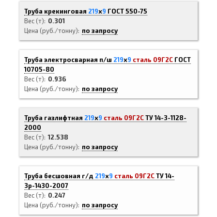
Труба крекинговая
219
х
9
ГОСТ 550-75
Вес (т)
0.301
Цена (руб./тонну)
по запросу
Труба электросварная п/ш
219
х
9
сталь 09Г2С
ГОСТ
10705-80
Вес (т)
0.936
Цена (руб./тонну)
по запросу
Труба газлифтная
219
х
9
сталь 09Г2С
ТУ 14-3-1128-
2000
Вес (т)
12.538
Цена (руб./тонну)
по запросу
Труба бесшовная г/д
219
х
9
сталь 09Г2С
ТУ 14-
3р-1430-2007
Вес (т)
0.247
Цена (руб./тонну)
по запросу