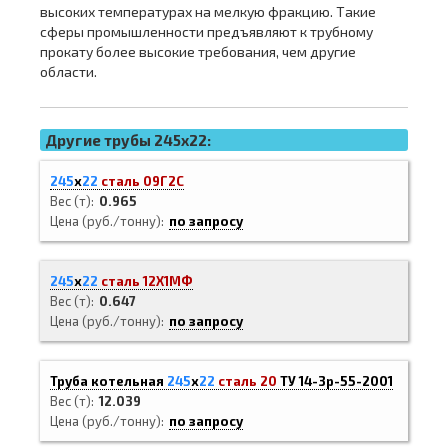
высоких температурах на мелкую фракцию. Такие
сферы промышленности предъявляют к трубному
прокату более высокие требования, чем другие
области.
Другие трубы 245x22:
245
х
22
сталь 09Г2С
Вес (т)
0.965
Цена (руб./тонну)
по запросу
245
х
22
сталь 12Х1МФ
Вес (т)
0.647
Цена (руб./тонну)
по запросу
Труба котельная
245
х
22
сталь 20
ТУ 14-3р-55-2001
Вес (т)
12.039
Цена (руб./тонну)
по запросу