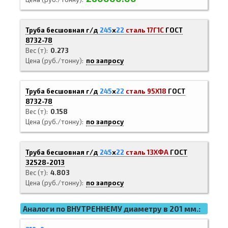
Труба бесшовная г/д
245
х
22
сталь 17Г1С
ГОСТ
8732-78
Вес (т)
0.273
Цена (руб./тонну)
по запросу
Труба бесшовная г/д
245
х
22
сталь 95Х18
ГОСТ
8732-78
Вес (т)
0.158
Цена (руб./тонну)
по запросу
Труба бесшовная г/д
245
х
22
сталь 13ХФА
ГОСТ
32528-2013
Вес (т)
4.803
Цена (руб./тонну)
по запросу
Аналоги по ВНУТРЕННЕМУ диаметру в 201 мм.: