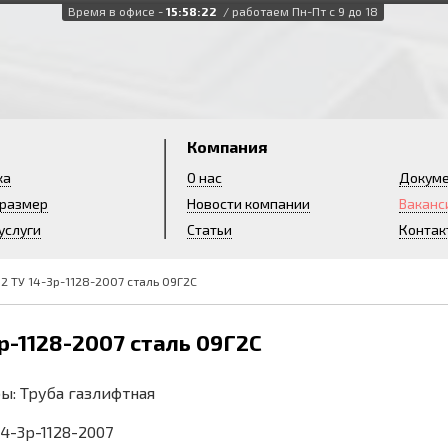
Время в офисе -
15:58:23
/ работаем Пн-Пт с 9 до 18
и
Компания
ка
О нас
Докум
 размер
Новости компании
Ваканс
услуги
Статьи
Контак
2 ТУ 14-3р-1128-2007 сталь 09Г2С
р-1128-2007 сталь 09Г2С
ы: Труба газлифтная
 14-3р-1128-2007