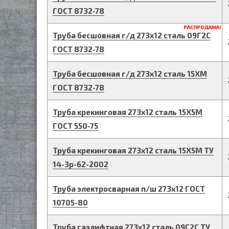
ГОСТ 8732-78
РАСПРОДАЖА!
Труба бесшовная г/д
273
х
12
сталь 09Г2С
ГОСТ 8732-78
Труба бесшовная г/д
273
х
12
сталь 15ХМ
ГОСТ 8732-78
Труба крекинговая
273
х
12
сталь 15Х5М
ГОСТ 550-75
Труба крекинговая
273
х
12
сталь 15Х5М
ТУ
14-3р-62-2002
Труба электросварная п/ш
273
х
12
ГОСТ
10705-80
Труба газлифтная
273
х
12
сталь 09Г2С
ТУ