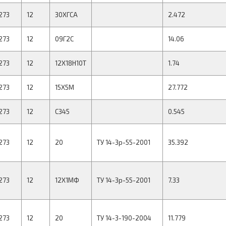
273
12
30ХГСА
2.472
273
12
09Г2С
14.06
273
12
12Х18Н10Т
1.74
273
12
15Х5М
27.772
273
12
С345
0.545
273
12
20
ТУ 14-3р-55-2001
35.392
273
12
12Х1МФ
ТУ 14-3р-55-2001
7.33
273
12
20
ТУ 14-3-190-2004
11.779