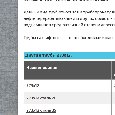
Данный вид труб относится к трубопрокату в
нефтеперерабатывающей и других областях п
подъемников сред различной степени агресс
Трубы газлифтные — это необходимые компо
Другие трубы 273x12:
д
Наименование
273
х
12
273
х
12
сталь 20
273
х
12
сталь 35