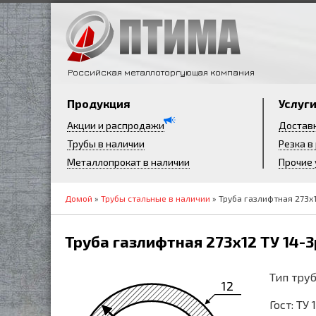
Российская металлоторгующая компания
Продукция
Услуг
Акции и распродажи
Достав
Трубы в наличии
Резка в
Металлопрокат в наличии
Прочие 
Домой
»
Трубы стальные в наличии
» Труба газлифтная 273х1
Труба газлифтная 273х12 ТУ 14-3
Тип труб
12
Гост: ТУ