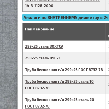
14-3-1128-2000
Аналоги по ВНУТРЕННЕМУ диаметру в 24
д
Наименование
299
х
25
сталь 30ХГСА
299
х
25
сталь 09Г2С
Труба бесшовная г/д
299
х
25
ГОСТ 8732-78
Труба бесшовная г/д
299
х
25
сталь 10
ГОСТ 8732-78
Труба бесшовная г/д
299
х
25
сталь 20
ГОСТ 8732-78