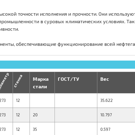
ысокой точности исполнения и прочности. Они используют
ромышленности в суровых климатических условиях. Так
ивности.
ненты, обеспечивающие функционирование всей нефтег
иаметр
стенка
Марка
ГОСТ/ТУ
Вес
стали
273
12
35.622
273
12
20
10.797
273
12
35
0.597