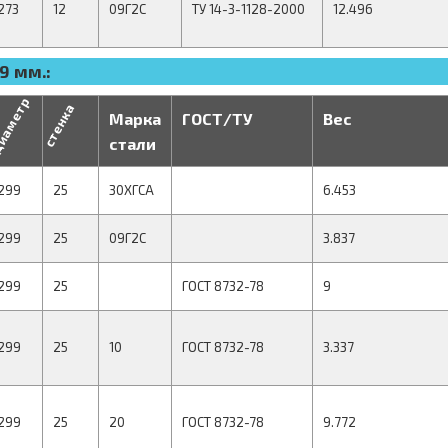
273
12
09Г2С
ТУ 14-3-1128-2000
12.496
9 мм.:
иаметр
стенка
Марка
ГОСТ/ТУ
Вес
стали
299
25
30ХГСА
6.453
299
25
09Г2С
3.837
299
25
ГОСТ 8732-78
9
299
25
10
ГОСТ 8732-78
3.337
299
25
20
ГОСТ 8732-78
9.772