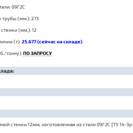
тали: 09Г2С
трубы (мм.): 273
стенки (мм.): 12
личии (т):
25.677 (сейчас на складе)
б./тонну):
ПО ЗАПРОСУ
клада:
ой стенки 12мм, изготовленная из стали 09Г2С [ТУ 14-3р-