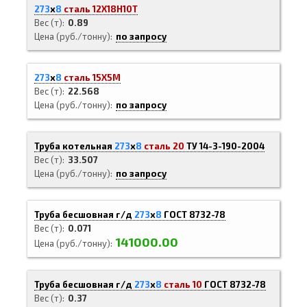
273
х
8
сталь 12Х18Н10Т
Вес (т)
0.89
Цена (руб./тонну)
по запросу
273
х
8
сталь 15Х5М
Вес (т)
22.568
Цена (руб./тонну)
по запросу
Труба котельная
273
х
8
сталь 20
ТУ 14-3-190-2004
Вес (т)
33.507
Цена (руб./тонну)
по запросу
Труба бесшовная г/д
273
х
8
ГОСТ 8732-78
Вес (т)
0.071
141000.00
Цена (руб./тонну)
Труба бесшовная г/д
273
х
8
сталь 10
ГОСТ 8732-78
Вес (т)
0.37