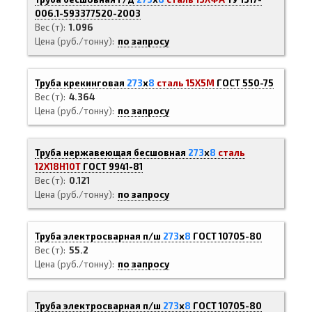
006.1-593377520-2003
Вес (т)
1.096
Цена (руб./тонну)
по запросу
Труба крекинговая
273
х
8
сталь 15Х5М
ГОСТ 550-75
Вес (т)
4.364
Цена (руб./тонну)
по запросу
Труба нержавеющая бесшовная
273
х
8
сталь
12Х18Н10Т
ГОСТ 9941-81
Вес (т)
0.121
Цена (руб./тонну)
по запросу
Труба электросварная п/ш
273
х
8
ГОСТ 10705-80
Вес (т)
55.2
Цена (руб./тонну)
по запросу
Труба электросварная п/ш
273
х
8
ГОСТ 10705-80