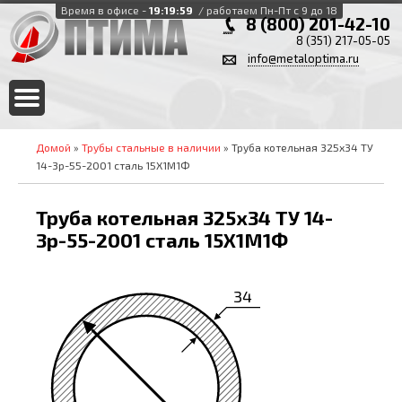
Время в офисе -
19:19:59
/ работаем Пн-Пт с 9 до 18
8 (800) 201-42-10
8 (351) 217-05-05
info@metaloptima.ru
Домой
»
Трубы стальные в наличии
» Труба котельная 325х34 ТУ
14-3р-55-2001 сталь 15Х1М1Ф
Труба котельная 325х34 ТУ 14-
3р-55-2001 сталь 15Х1М1Ф
34