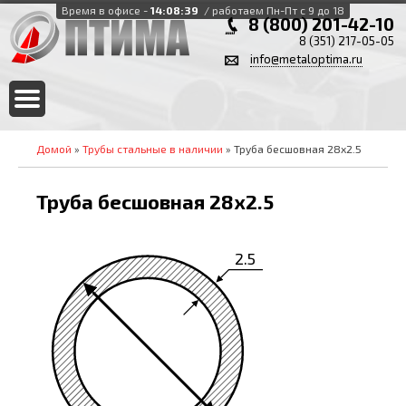
Время в офисе -
14:08:40
/ работаем Пн-Пт с 9 до 18
8 (800) 201-42-10
8 (351) 217-05-05
info@metaloptima.ru
Домой
»
Трубы стальные в наличии
» Труба бесшовная 28х2.5
Труба бесшовная 28х2.5
2.5