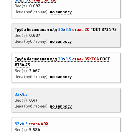
30
х
3.5
сталь 35ХГСА
Вес (т)
0.092
Цена (руб./тонну)
по запросу
Труба бесшовная х/д
30
х
3.5
сталь 20
ГОСТ 8734-75
Вес (т)
0.637
Цена (руб./тонну)
по запросу
Труба бесшовная х/д
30
х
3.5
сталь 35ХГСА
ГОСТ
8734-75
Вес (т)
3.467
Цена (руб./тонну)
по запросу
32
х
4.5
Вес (т)
0.47
Цена (руб./тонну)
по запросу
32
х
4.5
сталь 40Х
Вес (т)
5.584