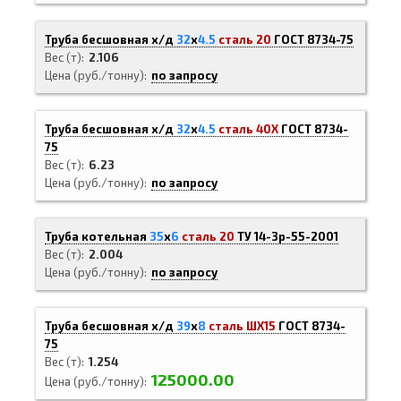
Труба бесшовная х/д
32
х
4.5
сталь 20
ГОСТ 8734-75
Вес (т)
2.106
Цена (руб./тонну)
по запросу
Труба бесшовная х/д
32
х
4.5
сталь 40Х
ГОСТ 8734-
75
Вес (т)
6.23
Цена (руб./тонну)
по запросу
Труба котельная
35
х
6
сталь 20
ТУ 14-3р-55-2001
Вес (т)
2.004
Цена (руб./тонну)
по запросу
Труба бесшовная х/д
39
х
8
сталь ШХ15
ГОСТ 8734-
75
Вес (т)
1.254
125000.00
Цена (руб./тонну)