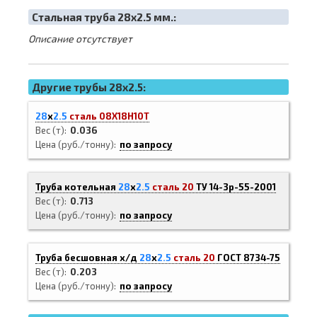
Cтальная труба 28х2.5 мм.:
Описание отсутствует
Другие трубы 28x2.5:
28
х
2.5
сталь 08Х18Н10Т
Вес (т)
0.036
Цена (руб./тонну)
по запросу
Труба котельная
28
х
2.5
сталь 20
ТУ 14-3р-55-2001
Вес (т)
0.713
Цена (руб./тонну)
по запросу
Труба бесшовная х/д
28
х
2.5
сталь 20
ГОСТ 8734-75
Вес (т)
0.203
Цена (руб./тонну)
по запросу