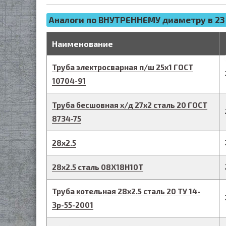
Аналоги по ВНУТРЕННЕМУ диаметру в 23
д
Наименование
Труба электросварная п/ш
25
х
1
ГОСТ
10704-91
Труба бесшовная х/д
27
х
2
сталь 20
ГОСТ
8734-75
28
х
2.5
28
х
2.5
сталь 08Х18Н10Т
Труба котельная
28
х
2.5
сталь 20
ТУ 14-
3р-55-2001