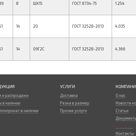
39
8
ШХ15
ГОСТ 8734-75
1.254
51
14
20
ГОСТ 32528-2013
4.035
51
14
09Г2С
ГОСТ 32528-2013
4.366
ДУКЦИЯ
УСЛУГИ
КОМПАНИ
и и распродажи
Доставка
О нас
 в наличии
Резка в размер
Новости к
ллопрокат в наличии
Прочие услуги
Статьи
Документ
Вакансии
Контакты