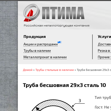
Российская металлоторгующая компания
Продукция
Услуг
Акции и распродажи
Достав
Трубы в наличии
Резка в
Металлопрокат в наличии
Прочие 
Домой
»
Трубы стальные в наличии
» Труба бесшовная 29х3 с
Труба бесшовная 29х3 сталь 10
Тип труб
3
Гост: Не