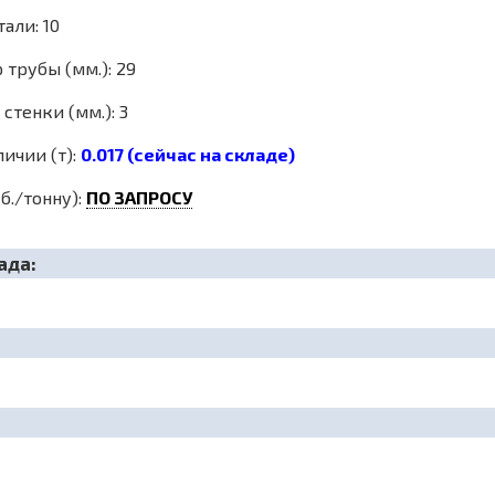
али: 10
трубы (мм.): 29
стенки (мм.): 3
личии (т):
0.017 (сейчас на складе)
б./тонну):
ПО ЗАПРОСУ
ада: