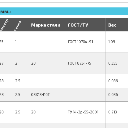
 мм.:
иаметр
стенка
Марка стали
ГОСТ/ТУ
Вес
25
1
ГОСТ 10704-91
1.09
27
2
20
ГОСТ 8734-75
0.355
28
2.5
0.036
28
2.5
08Х18Н10Т
0.036
28
2.5
20
ТУ 14-3р-55-2001
0.713