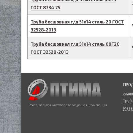
ГОСТ 8734-75
Труба бесшовная г/д
51
х
14
сталь 20
ГОСТ
32528-2013
Труба бесшовная г/д
51
х
14
сталь 09Г2С
ГОСТ 32528-2013
ПРО
Акци
Трубы
Российская металлоторгующая компания
Мета