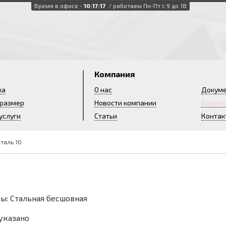
Время в офисе -
10:17:18
/ работаем Пн-Пт с 9 до 18
и
Компания
ка
О нас
Докум
 размер
Новости компании
Ваканс
услуги
Статьи
Контак
таль 10
ы: Стальная бесшовная
 указано