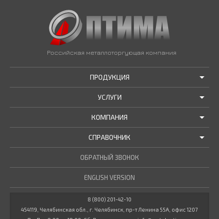
Российская металлоторгующая компания
ПРОДУКЦИЯ
УСЛУГИ
АКЦИИ И РАСПРОДАЖИ
КОМПАНИЯ
ТРУБЫ В НАЛИЧИИ
ДОСТАВКА
СПРАВОЧНИК
МЕТАЛЛОПРОКАТ В НАЛИЧИИ
РЕЗКА В РАЗМЕР
О НАС
НОВОСТИ КОМПАНИИ
ОБРАТНЫЙ ЗВОНОК
ПРОЧИЕ УСЛУГИ
ГОСТЫ / ТУ
МАРОЧНИК СТАЛЕЙ
ENGLISH VERSION
СТАТЬИ
КУЛЬКУЛЯТОР МЕТАЛЛУРГА
ДОКУМЕНТЫ
8 (800) 201-42-10
454119, Челябинская обл., г. Челябинск, пр-т Ленина 55А, офис 1207
ВАКАНСИИ