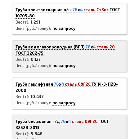
Труба электросварная п/ш
76
х
4
сталь Ст3пс
ГОСТ
10705-80
Вес (т)
1.291
Цена (руб./тонну)
по запросу
Труба водогазопроводная (ВГП)
76
х
4
сталь 20
ГОСТ 3262-75
Вес (т)
0.127
Цена (руб./тонну)
по запросу
Труба газлифтная
76
х
4
сталь 09Г2С
ТУ 14-3-1128-
2000
Вес (т)
10.432
Цена (руб./тонну)
по запросу
Труба бесшовная г/д
76
х
4
сталь 09Г2С
ГОСТ
32528-2013
Вес (т)
5.846