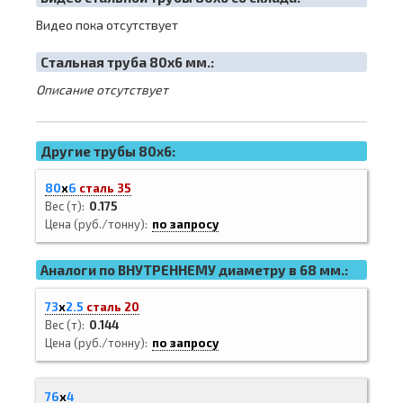
Видео пока отсутствует
Cтальная труба 80х6 мм.:
Описание отсутствует
Другие трубы 80x6:
80
х
6
сталь 35
Вес (т)
0.175
Цена (руб./тонну)
по запросу
Аналоги по ВНУТРЕННЕМУ диаметру в 68 мм.:
73
х
2.5
сталь 20
Вес (т)
0.144
Цена (руб./тонну)
по запросу
76
х
4