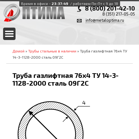
Время в офисе -
23:37:49
/ работаем Пн-Пт с 9 до 18
8 (800) 201-42-10
8 (351) 217-05-05
info@metaloptima.ru
Домой
»
Трубы стальные в наличии
» Труба газлифтная 76х4 ТУ
14-3-1128-2000 сталь 09Г2С
Труба газлифтная 76х4 ТУ 14-3-
1128-2000 сталь 09Г2С
4