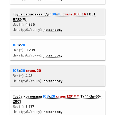
Труба бесшовная г/д
104
х
18
сталь 30ХГСА
ГОСТ
8732-78
Вес (т)
4.256
Цена (руб./тонну)
по запросу
108
х
20
Вес (т)
0.239
Цена (руб./тонну)
по запросу
108
х
20
сталь 20
Вес (т)
4.45
Цена (руб./тонну)
по запросу
Труба котельная
108
х
20
сталь 12Х1МФ
ТУ 14-3р-55-
2001
Вес (т)
3.277
Цена (руб./тонну)
по запросу