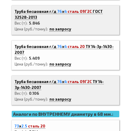
Труба бесшовная г/д
76
х
4
сталь 09Г2С
ГОСТ
32528-2013
Вес (т)
5.846
Цена (руб./тонну)
по запросу
Труба бесшовная г/д
76
х
4
сталь 20
ТУ 14-3р-1430-
2007
Вес (т)
5.409
Цена (руб./тонну)
по запросу
Труба бесшовная г/д
76
х
4
сталь 09Г2С
ТУ 14-
3р-1430-2007
Вес (т)
0.106
Цена (руб./тонну)
по запросу
Аналоги по ВНУТРЕННЕМУ диаметру в 68 мм.:
73
х
2.5
сталь 20