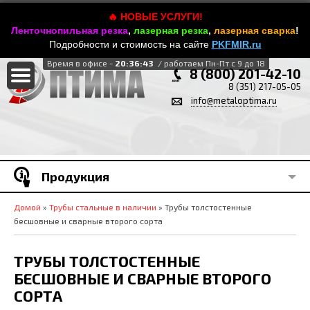
🔥 НОВЫЕ УСЛУГИ!
Ленточнопильная резка
,
лазерная резка
,
лазерная сварка
!
Подробности и стоимость на сайте
PKFMIR.ru
Время в офисе -
20:36:43
/ работаем Пн-Пт с 9 до 18
8 (800) 201-42-10
8 (351) 217-05-05
info@metaloptima.ru
Продукция
Домой
»
Трубы стальные в наличии
» Трубы толстостенные
бесшовные и сварные второго сорта
ТРУБЫ ТОЛСТОСТЕННЫЕ
БЕСШОВНЫЕ И СВАРНЫЕ ВТОРОГО
СОРТА