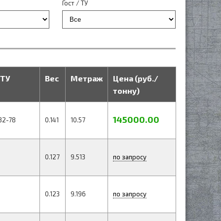
Гост / ТУ
ТУ
Вес
Метраж
Цена (руб./
тонну)
145000.00
32-78
0.141
10.57
0.127
9.513
по запросу
0.123
9.196
по запросу