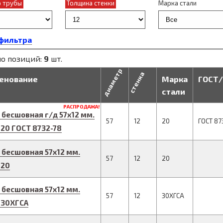
 трубы
Толщина стенки
Марка стали
фильтра
о позиций:
9
шт.
диаметр
стенка
енование
Марка
ГОСТ/
стали
РАСПРОДАЖА!
 бесшовная г/д
57
x
12
мм.
57
12
20
ГОСТ 87
 20
ГОСТ 8732-78
 бесшовная
57
x
12
мм.
57
12
20
 20
 бесшовная
57
x
12
мм.
57
12
30ХГСА
 30ХГСА