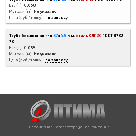
Вес (т)
0.058
Метраж (м)
Не указано
Цена (руб./тонну)
по запросу
Труба бесшовная г/д
57
x
4.5
мм.
сталь 09Г2С
ГОСТ 8732-
78
Вес (т)
0.055
Метраж (м)
Не указано
Цена (руб./тонну)
по запросу
Российская металлоторгующая компания