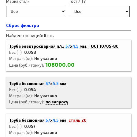
Марка стали
Гост / ТУ
Сброс фильтра
Найдено позиций:
8
шт.
Труба электросварная п/ш
57
x
4.5
мм.
ГОСТ 10705-80
Вес (т)
0.058
Метраж (м)
Не указано
108000.00
Цена (руб./тонну)
Труба бесшовная
57
x
4.5
мм.
Вес (т)
0.054
Метраж (м)
Не указано
Цена (руб./тонну)
по запросу
Труба бесшовная
57
x
4.5
мм.
сталь 20
Вес (т)
0.057
Метраж (м)
Не указано