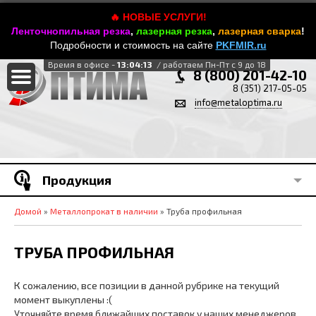
🔥 НОВЫЕ УСЛУГИ!
Ленточнопильная резка
,
лазерная резка
,
лазерная сварка
!
Подробности и стоимость на сайте
PKFMIR.ru
Время в офисе -
13:04:13
/ работаем Пн-Пт с 9 до 18
8 (800) 201-42-10
8 (351) 217-05-05
info@metaloptima.ru
Продукция
Домой
»
Металлопрокат в наличии
» Труба профильная
ТРУБА ПРОФИЛЬНАЯ
К сожалению, все позиции в данной рубрике на текущий
момент выкуплены :(
Уточняйте время ближайших поставок у наших менеджеров.