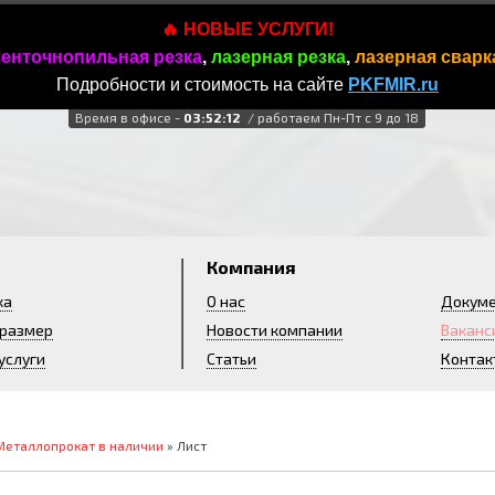
🔥 НОВЫЕ УСЛУГИ!
енточнопильная резка
,
лазерная резка
,
лазерная сварк
Подробности и стоимость на сайте
PKFMIR.ru
Время в офисе -
03:52:12
/ работаем Пн-Пт с 9 до 18
и
Компания
ка
О нас
Докум
 размер
Новости компании
Ваканс
услуги
Статьи
Контак
Металлопрокат в наличии
» Лист