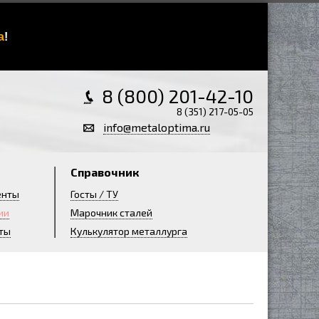
а
!
8 (800) 201-42-10
8 (351) 217-05-05
info@metaloptima.ru
Справочник
енты
Госты / ТУ
ии
Марочник сталей
ты
Кулькулятор металлурга