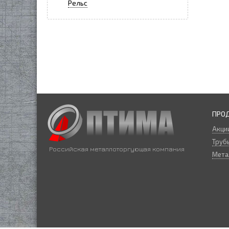
Рельс
ПРО
Акци
Трубы
Российская металлоторгующая компания
Мета