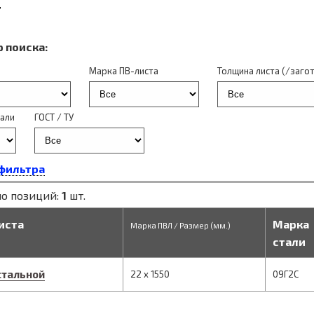
Т
 поиска:
а
Марка ПВ-листа
Толщина листа (/загот
али
ГОСТ / ТУ
фильтра
о позиций:
1
шт.
иста
Марка
Марка ПВЛ / Размер (мм.)
стали
стальной
22
x
1550
09Г2С