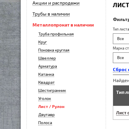
Акции и распродажи
ЛИС
Трубы в наличии
Фильтр
Металлопрокат в наличии
Тип лист
Труба профильная
Круг
Марка ст
Поковка круглая
Швеллер
Арматура
Сброс 
Катанка
Найден
Квадрат
Шестигранник
Тип л
Уголок
Лист / Рулон
Лист 
Двутавр
Полоса