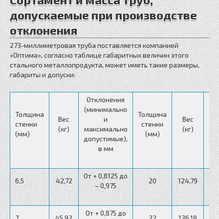
допускаемые при производстве
отклонения
273-миллиметровая труба поставляется компанией
«Оптима», согласно таблице габаритных величин этого
стального металлопродукта, может иметь такие размеры,
габариты и допуски:
Отклонения
О
(минимально
(м
Толщина
Толщина
Вес
и
Вес
стенки
стенки
(кг)
максимально
(кг)
ма
(мм)
(мм)
допустимые),
до
в мм
От + 0,8125 до
6,5
42,72
20
124,79
– 0,975
От + 0,875 до
7
45,92
22
136,18