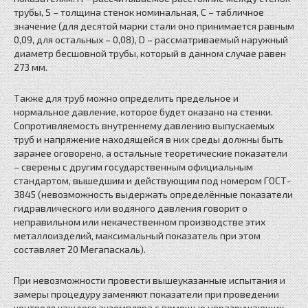
трубы, S – толщина стенок номинальная, С – табличное
значение (для десятой марки стали оно принимается равным
0,09, для остальных – 0,08), D – рассматриваемый наружный
диаметр бесшовной трубы, который в данном случае равен
273 мм.
Также для труб можно определить предельное и
нормальное давление, которое будет оказано на стенки.
Сопротивляемость внутреннему давлению выпускаемых
труб и напряжение находящейся в них среды должны быть
заранее оговорено, а остальные теоретические показатели
– сверены с другим государственным официальным
стандартом, вышедшим и действующим под номером ГОСТ-
3845 (невозможность выдержать определённые показатели
гидравлического или водяного давления говорит о
неправильном или некачественном производстве этих
металлоизделий, максимальный показатель при этом
составляет 20 Мегапаскаль).
При невозможности провести вышеуказанные испытания и
замеры процедуру заменяют показатели при проведении
контроля каждого экземпляра с помощью неразрушающих