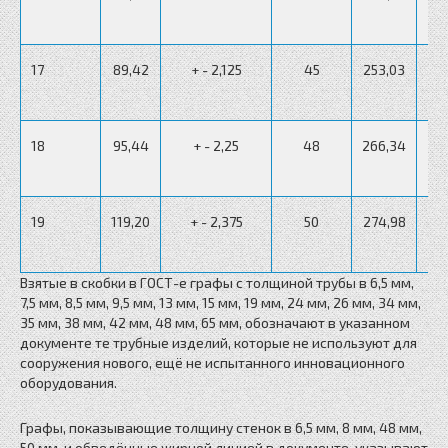
От 
17
89,42
+ - 2,125
45
253,03
От 
18
95,44
+ - 2,25
48
266,34
От 
19
119,20
+ - 2,375
50
274,98
Взятые в скобки в ГОСТ-е графы с толщиной трубы в 6,5 мм,
7,5 мм, 8,5 мм, 9,5 мм, 13 мм, 15 мм, 19 мм, 24 мм, 26 мм, 34 мм,
35 мм, 38 мм, 42 мм, 48 мм, 65 мм, обозначают в указанном
документе те трубные изделий, которые не используют для
сооружения нового, ещё не испытанного инновационного
оборудования.
Графы, показывающие толщину стенок в 6,5 мм, 8 мм, 48 мм,
50 мм, и обведённые жирной линией в документе, указывают