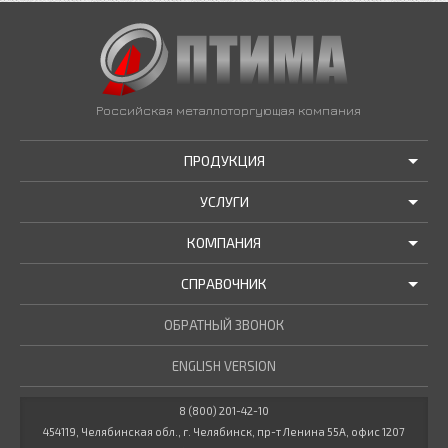
Российская металлоторгующая компания
ПРОДУКЦИЯ
УСЛУГИ
АКЦИИ И РАСПРОДАЖИ
КОМПАНИЯ
ТРУБЫ В НАЛИЧИИ
ДОСТАВКА
СПРАВОЧНИК
МЕТАЛЛОПРОКАТ В НАЛИЧИИ
РЕЗКА В РАЗМЕР
О НАС
НОВОСТИ КОМПАНИИ
ОБРАТНЫЙ ЗВОНОК
ПРОЧИЕ УСЛУГИ
ГОСТЫ / ТУ
МАРОЧНИК СТАЛЕЙ
ENGLISH VERSION
СТАТЬИ
КУЛЬКУЛЯТОР МЕТАЛЛУРГА
ДОКУМЕНТЫ
8 (800) 201-42-10
454119, Челябинская обл., г. Челябинск, пр-т Ленина 55А, офис 1207