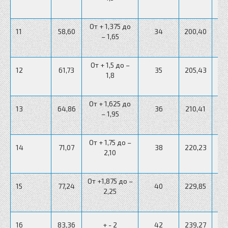
От + 1,375 до
От 
11
58,60
34
200,40
– 1,65
От + 1,5 до –
От 
12
61,73
35
205,43
1,8
От + 1,625 до
От 
13
64,86
36
210,41
– 1,95
От + 1,75 до –
От 
14
71,07
38
220,23
2,10
От +1,875 до –
От 
15
77,24
40
229,85
2,25
От 
16
83,36
+ - 2
42
239,27