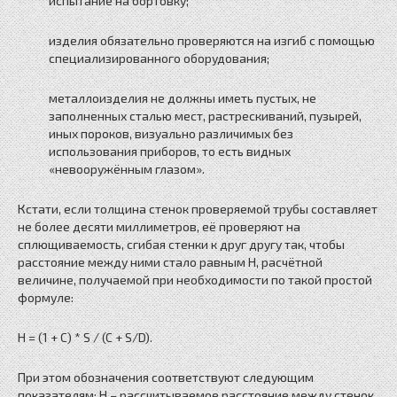
испытание на бортовку;
изделия обязательно проверяются на изгиб с помощью
специализированного оборудования;
металлоизделия не должны иметь пустых, не
заполненных сталью мест, растрескиваний, пузырей,
иных пороков, визуально различимых без
использования приборов, то есть видных
«невооружённым глазом».
Кстати, если толщина стенок проверяемой трубы составляет
не более десяти миллиметров, её проверяют на
сплющиваемость, сгибая стенки к друг другу так, чтобы
расстояние между ними стало равным H, расчётной
величине, получаемой при необходимости по такой простой
формуле:
H = (1 + C) * S / (C + S/D).
При этом обозначения соответствуют следующим
показателям: Н – рассчитываемое расстояние между стенок