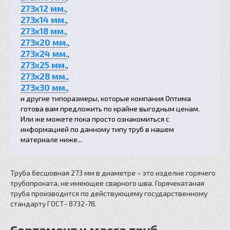
273x12 мм.
,
273x14 мм.
,
273x18 мм.
,
273x20 мм.
,
273x24 мм.
,
273x25 мм.
,
273x28 мм.
,
273x30 мм.
,
и другие типоразмеры, которые компания Оптима
готова вам предложить по крайне выгодным ценам.
Или же можете пока просто ознакомиться с
информацией по данному типу труб в нашем
материале ниже...
Труба бесшовная 273 мм в диаметре – это изделие горячего
трубопроката, не имеющее сварного шва. Горячекатаная
труба производится по действующему государственному
стандарту ГОСТ- 8732-78.
Сортамент и масса труб,