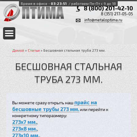
Время в офисе -
03:23:52
/ работаем Пн-Пт с 9 до 18
8 (800) 201-42-10
8 (351) 217-05-05
info@metaloptima.ru
Домой
»
Статьи
» Бесшовная стальная труба 273 мм.
БЕСШОВНАЯ СТАЛЬНАЯ
ТРУБА 273 ММ.
прайс на
Вы можете сразу открыть наш
бесшовные трубы 273 мм.
или перейти к
конкретному типоразмеру:
273x7 мм.
,
273x8 мм.
,
273x10 мм.
,