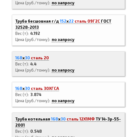
Цена (руб./тонну)
по запросу
Труба бесшовная г/д
152
х
22
сталь 09Г2С
ГОСТ
32528-2013
Вес (т)
4.192
Цена (руб./тонну)
по запросу
168
х
30
сталь 20
Вес (т)
4.4
Цена (руб./тонну)
по запросу
168
х
30
сталь 30ХГСА
Вес (т)
3.874
Цена (руб./тонну)
по запросу
Труба котельная
168
х
30
сталь 12Х1МФ
ТУ 14-3р-55-
2001
Вес (т)
0.548