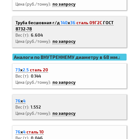
Цена (руб./тонну)
по запросу
Труба бесшовная г/д
140
х
36
сталь 09Г2С
ГОСТ
8732-78
Вес (т)
6.604
Цена (руб./тонну)
по запросу
Аналоги по ВНУТРЕННЕМУ диаметру в 68 мм.:
73
х
2.5
сталь 20
Вес (т)
0.144
Цена (руб./тонну)
по запросу
76
х
4
Вес (т)
1.552
Цена (руб./тонну)
по запросу
76
х
4
сталь 10
Вес (т)
0.046