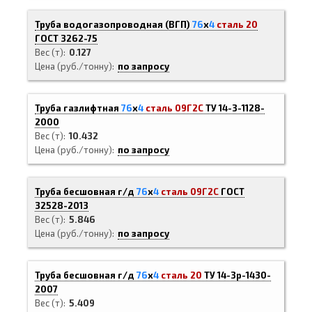
Труба водогазопроводная (ВГП)
76
х
4
сталь 20
ГОСТ 3262-75
Вес (т)
0.127
Цена (руб./тонну)
по запросу
Труба газлифтная
76
х
4
сталь 09Г2С
ТУ 14-3-1128-
2000
Вес (т)
10.432
Цена (руб./тонну)
по запросу
Труба бесшовная г/д
76
х
4
сталь 09Г2С
ГОСТ
32528-2013
Вес (т)
5.846
Цена (руб./тонну)
по запросу
Труба бесшовная г/д
76
х
4
сталь 20
ТУ 14-3р-1430-
2007
Вес (т)
5.409