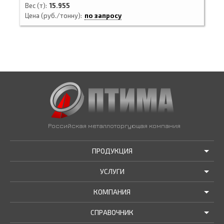
Вес (т)
15.955
Цена (руб./тонну)
по запросу
Российская металлоторгующая компания
ПРОДУКЦИЯ
УСЛУГИ
АКЦИИ И РАСПРОДАЖИ
КОМПАНИЯ
ТРУБЫ В НАЛИЧИИ
ДОСТАВКА
СПРАВОЧНИК
МЕТАЛЛОПРОКАТ В НАЛИЧИИ
РЕЗКА В РАЗМЕР
О НАС