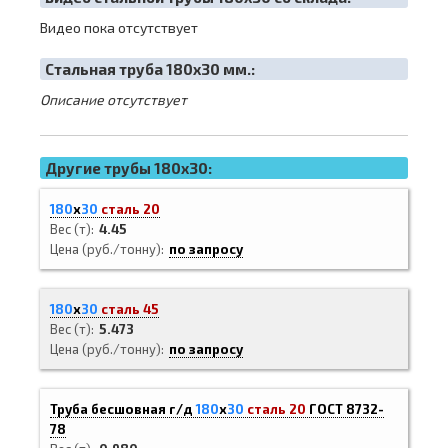
Видео пока отсутствует
Cтальная труба 180х30 мм.:
Описание отсутствует
Другие трубы 180x30:
180
х
30
сталь 20
Вес (т)
4.45
Цена (руб./тонну)
по запросу
180
х
30
сталь 45
Вес (т)
5.473
Цена (руб./тонну)
по запросу
Труба бесшовная г/д
180
х
30
сталь 20
ГОСТ 8732-
78