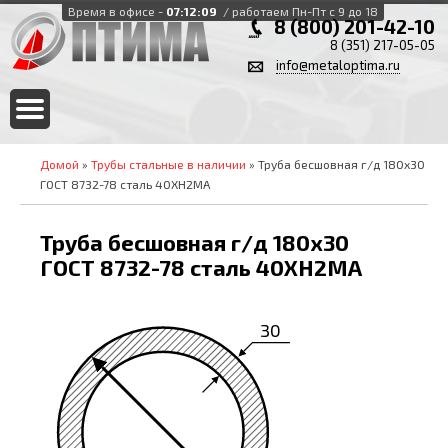
Время в офисе -
07:12:10
/ работаем Пн-Пт с 9 до 18
8 (800) 201-42-10
8 (351) 217-05-05
info@metaloptima.ru
Домой
»
Трубы стальные в наличии
» Труба бесшовная г/д 180х30
ГОСТ 8732-78 сталь 40ХН2МА
Труба бесшовная г/д 180х30
ГОСТ 8732-78 сталь 40ХН2МА
30