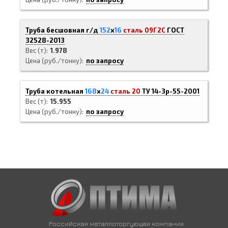
Труба бесшовная г/д
152
х
16
сталь 09Г2С
ГОСТ
32528-2013
Вес (т)
1.978
Цена (руб./тонну)
по запросу
Труба котельная
168
х
24
сталь 20
ТУ 14-3р-55-2001
Вес (т)
15.955
Цена (руб./тонну)
по запросу
Российская металлоторгующая компания