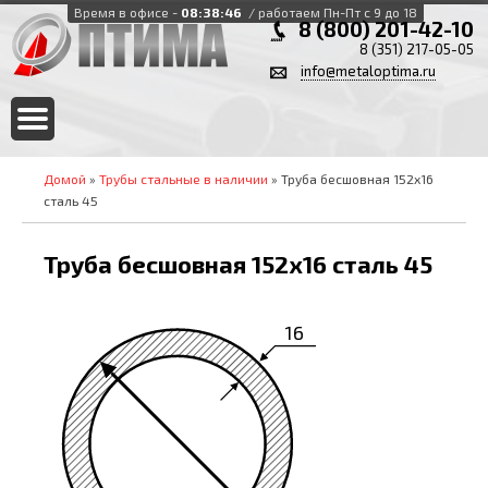
Время в офисе -
08:38:46
/ работаем Пн-Пт с 9 до 18
8 (800) 201-42-10
8 (351) 217-05-05
info@metaloptima.ru
Домой
»
Трубы стальные в наличии
» Труба бесшовная 152х16
сталь 45
Труба бесшовная 152х16 сталь 45
16