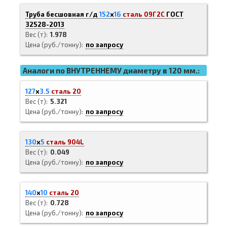
Труба бесшовная г/д
152
х
16
сталь 09Г2С
ГОСТ
32528-2013
Вес (т)
1.978
Цена (руб./тонну)
по запросу
Аналоги по ВНУТРЕННЕМУ диаметру в 120 мм.:
127
х
3.5
сталь 20
Вес (т)
5.321
Цена (руб./тонну)
по запросу
130
х
5
сталь 904L
Вес (т)
0.049
Цена (руб./тонну)
по запросу
140
х
10
сталь 20
Вес (т)
0.728
Цена (руб./тонну)
по запросу