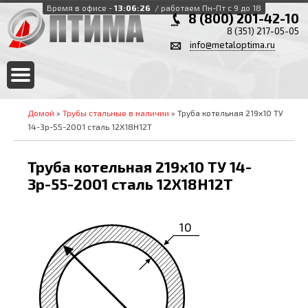
Время в офисе -
13:06:27
/ работаем Пн-Пт с 9 до 18
8 (800) 201-42-10
8 (351) 217-05-05
info@metaloptima.ru
Домой
»
Трубы стальные в наличии
» Труба котельная 219х10 ТУ
14-3р-55-2001 сталь 12Х18Н12Т
Труба котельная 219х10 ТУ 14-
3р-55-2001 сталь 12Х18Н12Т
10