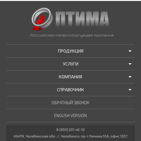
Российская металлоторгующая компания
ПРОДУКЦИЯ
УСЛУГИ
АКЦИИ И РАСПРОДАЖИ
КОМПАНИЯ
ТРУБЫ В НАЛИЧИИ
ДОСТАВКА
СПРАВОЧНИК
МЕТАЛЛОПРОКАТ В НАЛИЧИИ
РЕЗКА В РАЗМЕР
О НАС
НОВОСТИ КОМПАНИИ
ОБРАТНЫЙ ЗВОНОК
ПРОЧИЕ УСЛУГИ
ГОСТЫ / ТУ
МАРОЧНИК СТАЛЕЙ
ENGLISH VERSION
СТАТЬИ
КУЛЬКУЛЯТОР МЕТАЛЛУРГА
ДОКУМЕНТЫ
8 (800) 201-42-10
454119, Челябинская обл., г. Челябинск, пр-т Ленина 55А, офис 1207