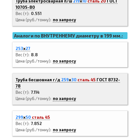
Труба электросварная п/ш
219
х
10
сталь 20
ГОСТ
10705-80
Вес (т)
0.551
Цена (руб./тонну)
по запросу
Аналоги по ВНУТРЕННЕМУ диаметру в 199 мм.:
253
х
27
Вес (т)
8.8
Цена (руб./тонну)
по запросу
Труба бесшовная г/д
259
х
30
сталь 45
ГОСТ 8732-
78
Вес (т)
7.114
Цена (руб./тонну)
по запросу
299
х
50
сталь 45
Вес (т)
7.852
Цена (руб./тонну)
по запросу