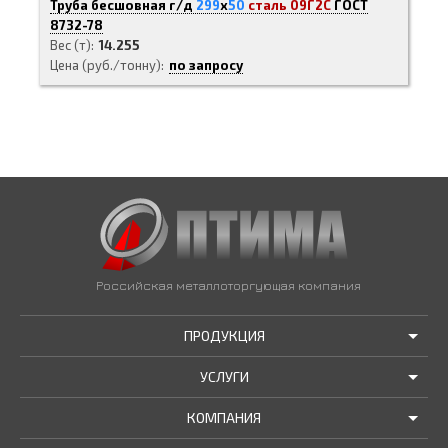
Труба бесшовная г/д
299
х
50
сталь 09Г2С
ГОСТ
8732-78
Вес (т)
14.255
Цена (руб./тонну)
по запросу
Российская металлоторгующая компания
ПРОДУКЦИЯ
УСЛУГИ
АКЦИИ И РАСПРОДАЖИ
КОМПАНИЯ
ТРУБЫ В НАЛИЧИИ
ДОСТАВКА