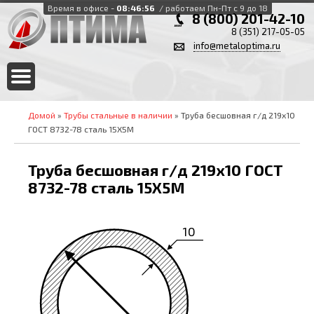
Время в офисе -
08:46:56
/ работаем Пн-Пт с 9 до 18
8 (800) 201-42-10
8 (351) 217-05-05
info@metaloptima.ru
Домой
»
Трубы стальные в наличии
» Труба бесшовная г/д 219х10
ГОСТ 8732-78 сталь 15Х5М
Труба бесшовная г/д 219х10 ГОСТ
8732-78 сталь 15Х5М
10