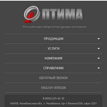
Российская металлоторгующая компания
ПРОДУКЦИЯ
УСЛУГИ
АКЦИИ И РАСПРОДАЖИ
КОМПАНИЯ
ТРУБЫ В НАЛИЧИИ
ДОСТАВКА
СПРАВОЧНИК
МЕТАЛЛОПРОКАТ В НАЛИЧИИ
РЕЗКА В РАЗМЕР
О НАС
НОВОСТИ КОМПАНИИ
ОБРАТНЫЙ ЗВОНОК
ПРОЧИЕ УСЛУГИ
ГОСТЫ / ТУ
МАРОЧНИК СТАЛЕЙ
ENGLISH VERSION
СТАТЬИ
КУЛЬКУЛЯТОР МЕТАЛЛУРГА
ДОКУМЕНТЫ
8 (800) 201-42-10
454119, Челябинская обл., г. Челябинск, пр-т Ленина 55А, офис 1207