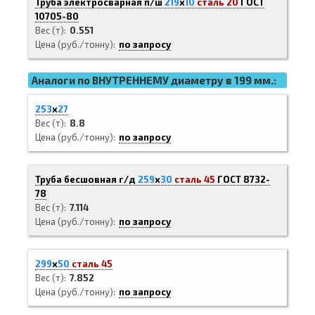
Труба электросварная п/ш
219
х
10
сталь 20
ГОСТ
10705-80
Вес (т)
0.551
Цена (руб./тонну)
по запросу
Аналоги по ВНУТРЕННЕМУ диаметру в 199 мм.:
253
х
27
Вес (т)
8.8
Цена (руб./тонну)
по запросу
Труба бесшовная г/д
259
х
30
сталь 45
ГОСТ 8732-
78
Вес (т)
7.114
Цена (руб./тонну)
по запросу
299
х
50
сталь 45
Вес (т)
7.852
Цена (руб./тонну)
по запросу