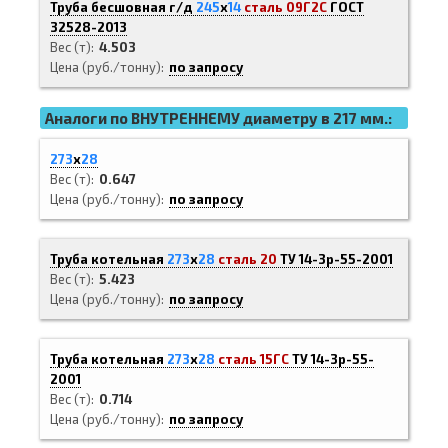
Труба бесшовная г/д
245
х
14
сталь 09Г2С
ГОСТ
32528-2013
Вес (т)
4.503
Цена (руб./тонну)
по запросу
Аналоги по ВНУТРЕННЕМУ диаметру в 217 мм.:
273
х
28
Вес (т)
0.647
Цена (руб./тонну)
по запросу
Труба котельная
273
х
28
сталь 20
ТУ 14-3р-55-2001
Вес (т)
5.423
Цена (руб./тонну)
по запросу
Труба котельная
273
х
28
сталь 15ГС
ТУ 14-3р-55-
2001
Вес (т)
0.714
Цена (руб./тонну)
по запросу