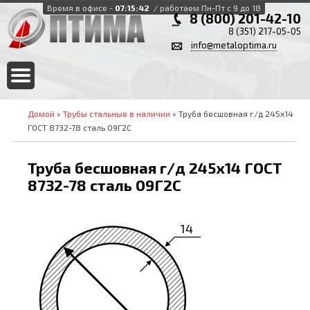
Время в офисе -
07:15:42
/ работаем Пн-Пт с 9 до 18
8 (800) 201-42-10
8 (351) 217-05-05
info@metaloptima.ru
Домой
»
Трубы стальные в наличии
» Труба бесшовная г/д 245х14
ГОСТ 8732-78 сталь 09Г2С
Труба бесшовная г/д 245х14 ГОСТ
8732-78 сталь 09Г2С
14