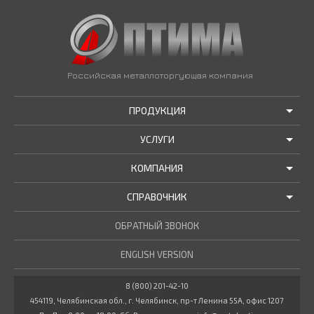
Российская металлоторгующая компания
ПРОДУКЦИЯ
УСЛУГИ
АКЦИИ И РАСПРОДАЖИ
КОМПАНИЯ
ТРУБЫ В НАЛИЧИИ
ДОСТАВКА
СПРАВОЧНИК
МЕТАЛЛОПРОКАТ В НАЛИЧИИ
РЕЗКА В РАЗМЕР
О НАС
НОВОСТИ КОМПАНИИ
ОБРАТНЫЙ ЗВОНОК
ПРОЧИЕ УСЛУГИ
ГОСТЫ / ТУ
МАРОЧНИК СТАЛЕЙ
ENGLISH VERSION
СТАТЬИ
КУЛЬКУЛЯТОР МЕТАЛЛУРГА
ДОКУМЕНТЫ
8 (800) 201-42-10
454119, Челябинская обл., г. Челябинск, пр-т Ленина 55А, офис 1207
ВАКАНСИИ