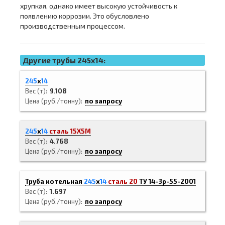
хрупкая, однако имеет высокую устойчивость к
появлению коррозии. Это обусловлено
производственным процессом.
Другие трубы 245x14:
245
х
14
Вес (т)
9.108
Цена (руб./тонну)
по запросу
245
х
14
сталь 15Х5М
Вес (т)
4.768
Цена (руб./тонну)
по запросу
Труба котельная
245
х
14
сталь 20
ТУ 14-3р-55-2001
Вес (т)
1.697
Цена (руб./тонну)
по запросу