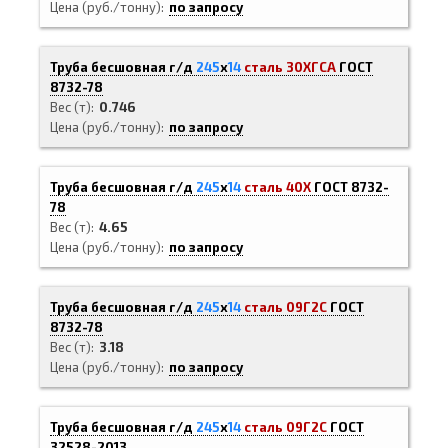
Цена (руб./тонну)
по запросу
Труба бесшовная г/д
245
х
14
сталь 30ХГСА
ГОСТ
8732-78
Вес (т)
0.746
Цена (руб./тонну)
по запросу
Труба бесшовная г/д
245
х
14
сталь 40Х
ГОСТ 8732-
78
Вес (т)
4.65
Цена (руб./тонну)
по запросу
Труба бесшовная г/д
245
х
14
сталь 09Г2С
ГОСТ
8732-78
Вес (т)
3.18
Цена (руб./тонну)
по запросу
Труба бесшовная г/д
245
х
14
сталь 09Г2С
ГОСТ
32528-2013