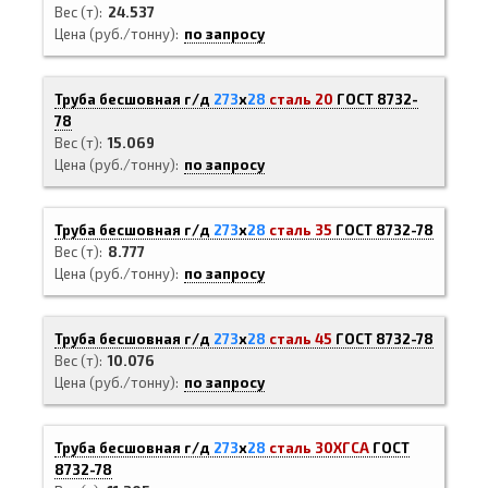
Вес (т)
24.537
Цена (руб./тонну)
по запросу
Труба бесшовная г/д
273
х
28
сталь 20
ГОСТ 8732-
78
Вес (т)
15.069
Цена (руб./тонну)
по запросу
Труба бесшовная г/д
273
х
28
сталь 35
ГОСТ 8732-78
Вес (т)
8.777
Цена (руб./тонну)
по запросу
Труба бесшовная г/д
273
х
28
сталь 45
ГОСТ 8732-78
Вес (т)
10.076
Цена (руб./тонну)
по запросу
Труба бесшовная г/д
273
х
28
сталь 30ХГСА
ГОСТ
8732-78