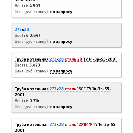
Вес (т)
4.503
Цена (руб./тонну)
по запросу
273
х
28
Вес (т)
0.647
Цена (руб./тонну)
по запросу
Труба котельная
273
х
28
сталь 20
ТУ 14-3р-55-2001
Вес (т)
5.423
Цена (руб./тонну)
по запросу
Труба котельная
273
х
28
сталь 15ГС
ТУ 14-3р-55-
2001
Вес (т)
0.714
Цена (руб./тонну)
по запросу
Труба котельная
273
х
28
сталь 12Х1МФ
ТУ 14-3р-55-
2001