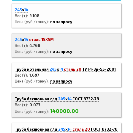
245
х
14
Вес (т)
9.108
Цена (руб./тонну)
по запросу
245
х
14
сталь 15Х5М
Вес (т)
4.768
Цена (руб./тонну)
по запросу
Труба котельная
245
х
14
сталь 20
ТУ 14-3р-55-2001
Вес (т)
1.697
Цена (руб./тонну)
по запросу
Труба бесшовная г/д
245
х
14
ГОСТ 8732-78
Вес (т)
0.073
140000.00
Цена (руб./тонну)
Труба бесшовная г/д
245
х
14
сталь 20
ГОСТ 8732-78