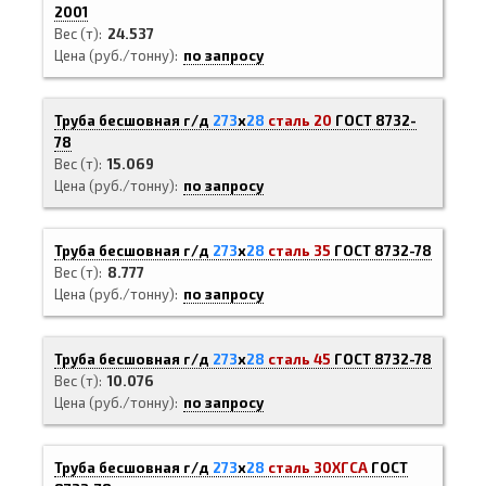
2001
Вес (т)
24.537
Цена (руб./тонну)
по запросу
Труба бесшовная г/д
273
х
28
сталь 20
ГОСТ 8732-
78
Вес (т)
15.069
Цена (руб./тонну)
по запросу
Труба бесшовная г/д
273
х
28
сталь 35
ГОСТ 8732-78
Вес (т)
8.777
Цена (руб./тонну)
по запросу
Труба бесшовная г/д
273
х
28
сталь 45
ГОСТ 8732-78
Вес (т)
10.076
Цена (руб./тонну)
по запросу
Труба бесшовная г/д
273
х
28
сталь 30ХГСА
ГОСТ