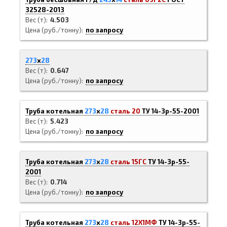
32528-2013
Вес (т)
4.503
Цена (руб./тонну)
по запросу
273
х
28
Вес (т)
0.647
Цена (руб./тонну)
по запросу
Труба котельная
273
х
28
сталь 20
ТУ 14-3р-55-2001
Вес (т)
5.423
Цена (руб./тонну)
по запросу
Труба котельная
273
х
28
сталь 15ГС
ТУ 14-3р-55-
2001
Вес (т)
0.714
Цена (руб./тонну)
по запросу
Труба котельная
273
х
28
сталь 12Х1МФ
ТУ 14-3р-55-