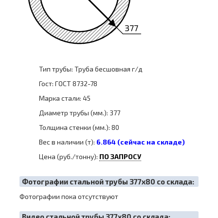
377
Тип трубы: Труба бесшовная г/д
Гост: ГОСТ 8732-78
Марка стали: 45
Диаметр трубы (мм.): 377
Толщина стенки (мм.): 80
Вес в наличии (т):
6.864 (сейчас на складе)
Цена (руб./тонну):
ПО ЗАПРОСУ
Фотографии стальной трубы 377х80 со склада:
Фотографии пока отсутствуют
Видео стальной трубы 377х80 со склада: