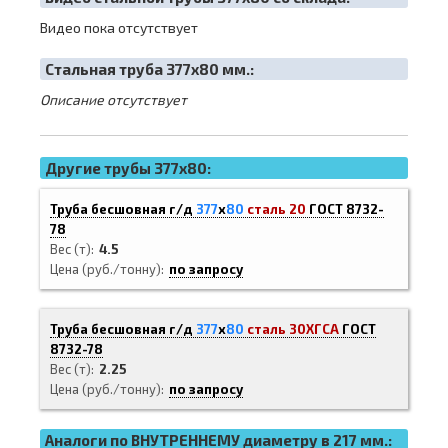
Видео пока отсутствует
Cтальная труба 377х80 мм.:
Описание отсутствует
Другие трубы 377x80:
Труба бесшовная г/д
377
х
80
сталь 20
ГОСТ 8732-
78
Вес (т)
4.5
Цена (руб./тонну)
по запросу
Труба бесшовная г/д
377
х
80
сталь 30ХГСА
ГОСТ
8732-78
Вес (т)
2.25
Цена (руб./тонну)
по запросу
Аналоги по ВНУТРЕННЕМУ диаметру в 217 мм.: