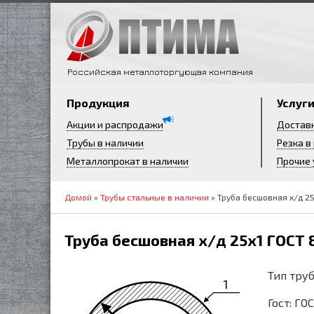
Российская металлоторгующая компания
Продукция
Услуг
Акции и распродажи
Достав
Трубы в наличии
Резка в
Металлопрокат в наличии
Прочие 
Домой
»
Трубы стальные в наличии
» Труба бесшовная х/д 25
Труба бесшовная х/д 25х1 ГОСТ 
Тип труб
1
Гост: ГО