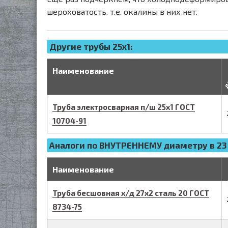
шероховатость. т.е. окалины в них нет.
Другие трубы 25x1:
д
Наименование
Труба электросварная п/ш
25
х
1
ГОСТ
10704-91
Аналоги по ВНУТРЕННЕМУ диаметру в 23
д
Наименование
Труба бесшовная х/д
27
х
2
сталь 20
ГОСТ
8734-75