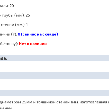
али: 20
трубы (мм.): 25
стенки (мм.): 1
личии (т):
0 (сейчас на складе)
б./тонну):
Нет в наличии
ада:
иаметром 25мм и толщиной стенки 1мм, изготовленная из 
 ценам.