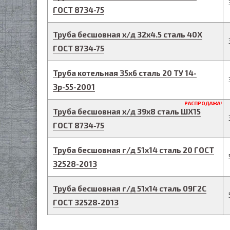
ГОСТ 8734-75
Труба бесшовная х/д
32
х
4.5
сталь 40Х
ГОСТ 8734-75
Труба котельная
35
х
6
сталь 20
ТУ 14-
3р-55-2001
РАСПРОДАЖА!
Труба бесшовная х/д
39
х
8
сталь ШХ15
ГОСТ 8734-75
Труба бесшовная г/д
51
х
14
сталь 20
ГОСТ
32528-2013
Труба бесшовная г/д
51
х
14
сталь 09Г2С
ГОСТ 32528-2013