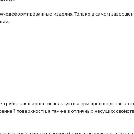
горячедеформированные изделия. Только в самом заверше
нии.
трубы так широко используются при производстве авто
ренней поверхности, а также в отличных несущих свойст
ванные трубы имеют намного более высокую чистоту вну