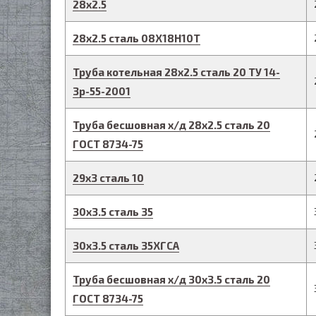
28
х
2.5
28
х
2.5
сталь 08Х18Н10Т
Труба котельная
28
х
2.5
сталь 20
ТУ 14-
3р-55-2001
Труба бесшовная х/д
28
х
2.5
сталь 20
ГОСТ 8734-75
29
х
3
сталь 10
30
х
3.5
сталь 35
30
х
3.5
сталь 35ХГСА
Труба бесшовная х/д
30
х
3.5
сталь 20
ГОСТ 8734-75