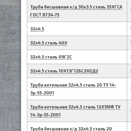
Труба бесшовная х/д
30
х
3.5
сталь 35ХГСА
ГОСТ 8734-75
32
х
4.5
32
х
4.5
сталь 40Х
32
х
4.5
сталь 09Г2С
32
х
4.5
сталь 10Х13Г12БС2Н2Д2
Труба котельная
32
х
4.5
сталь 20
ТУ 14-
3р-55-2001
Труба котельная
32
х
4.5
сталь 12Х1МФ
ТУ
14-3р-55-2001
Труба бесшовная х/д
32
х
4.5
сталь 20