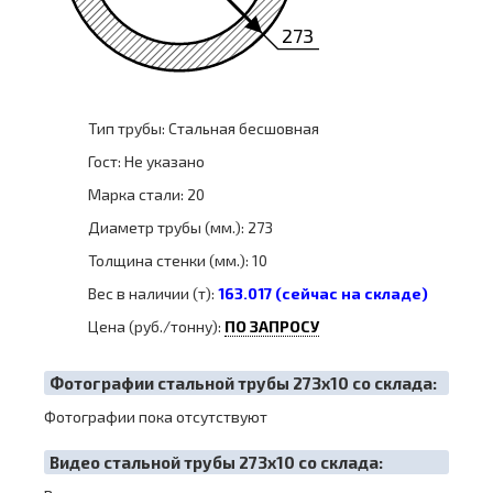
273
Тип трубы: Стальная бесшовная
Гост: Не указано
Марка стали: 20
Диаметр трубы (мм.): 273
Толщина стенки (мм.): 10
Вес в наличии (т):
163.017 (сейчас на складе)
Цена (руб./тонну):
ПО ЗАПРОСУ
Фотографии стальной трубы 273х10 со склада:
Фотографии пока отсутствуют
Видео стальной трубы 273х10 со склада: