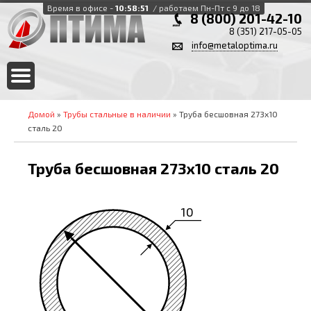
Время в офисе -
10:58:51
/ работаем Пн-Пт с 9 до 18
8 (800) 201-42-10
8 (351) 217-05-05
info@metaloptima.ru
Домой
»
Трубы стальные в наличии
» Труба бесшовная 273х10
сталь 20
Труба бесшовная 273х10 сталь 20
10