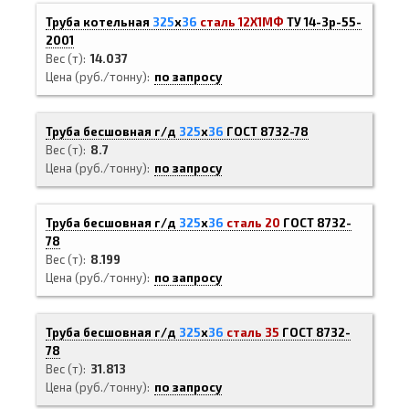
Труба котельная
325
х
36
сталь 12Х1МФ
ТУ 14-3р-55-
2001
Вес (т)
14.037
Цена (руб./тонну)
по запросу
Труба бесшовная г/д
325
х
36
ГОСТ 8732-78
Вес (т)
8.7
Цена (руб./тонну)
по запросу
Труба бесшовная г/д
325
х
36
сталь 20
ГОСТ 8732-
78
Вес (т)
8.199
Цена (руб./тонну)
по запросу
Труба бесшовная г/д
325
х
36
сталь 35
ГОСТ 8732-
78
Вес (т)
31.813
Цена (руб./тонну)
по запросу