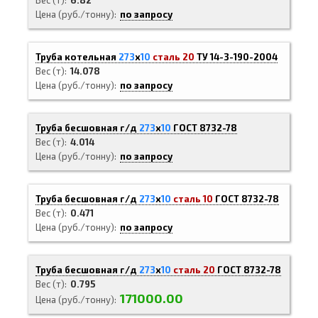
Вес (т)
6.82
Цена (руб./тонну)
по запросу
Труба котельная
273
х
10
сталь 20
ТУ 14-3-190-2004
Вес (т)
14.078
Цена (руб./тонну)
по запросу
Труба бесшовная г/д
273
х
10
ГОСТ 8732-78
Вес (т)
4.014
Цена (руб./тонну)
по запросу
Труба бесшовная г/д
273
х
10
сталь 10
ГОСТ 8732-78
Вес (т)
0.471
Цена (руб./тонну)
по запросу
Труба бесшовная г/д
273
х
10
сталь 20
ГОСТ 8732-78
Вес (т)
0.795
171000.00
Цена (руб./тонну)