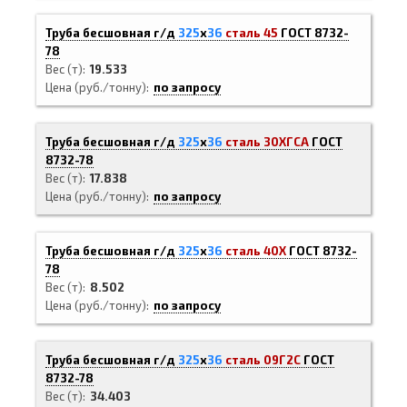
Труба бесшовная г/д
325
х
36
сталь 45
ГОСТ 8732-
78
Вес (т)
19.533
Цена (руб./тонну)
по запросу
Труба бесшовная г/д
325
х
36
сталь 30ХГСА
ГОСТ
8732-78
Вес (т)
17.838
Цена (руб./тонну)
по запросу
Труба бесшовная г/д
325
х
36
сталь 40Х
ГОСТ 8732-
78
Вес (т)
8.502
Цена (руб./тонну)
по запросу
Труба бесшовная г/д
325
х
36
сталь 09Г2С
ГОСТ
8732-78
Вес (т)
34.403