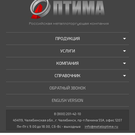
Российская металлоторгующая компания
ПРОДУКЦИЯ
УСЛУГИ
АКЦИИ И РАСПРОДАЖИ
КОМПАНИЯ
ТРУБЫ В НАЛИЧИИ
ДОСТАВКА
СПРАВОЧНИК
МЕТАЛЛОПРОКАТ В НАЛИЧИИ
РЕЗКА В РАЗМЕР
О НАС
НОВОСТИ КОМПАНИИ
ОБРАТНЫЙ ЗВОНОК
ПРОЧИЕ УСЛУГИ
ГОСТЫ / ТУ
МАРОЧНИК СТАЛЕЙ
ENGLISH VERSION
СТАТЬИ
КУЛЬКУЛЯТОР МЕТАЛЛУРГА
ДОКУМЕНТЫ
8 (800) 201-42-10
454119, Челябинская обл., г. Челябинск, пр-т Ленина 55А, офис 1207
ВАКАНСИИ
Пн-Пт с 9.00 до 18.00, Сб-Вс - выходные
info@metaloptima.ru