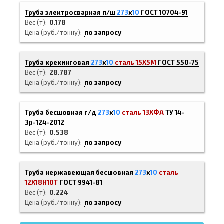
Труба электросварная п/ш
273
х
10
ГОСТ 10704-91
Вес (т)
0.178
Цена (руб./тонну)
по запросу
Труба крекинговая
273
х
10
сталь 15Х5М
ГОСТ 550-75
Вес (т)
28.787
Цена (руб./тонну)
по запросу
Труба бесшовная г/д
273
х
10
сталь 13ХФА
ТУ 14-
3р-124-2012
Вес (т)
0.538
Цена (руб./тонну)
по запросу
Труба нержавеющая бесшовная
273
х
10
сталь
12Х18Н10Т
ГОСТ 9941-81
Вес (т)
0.224
Цена (руб./тонну)
по запросу