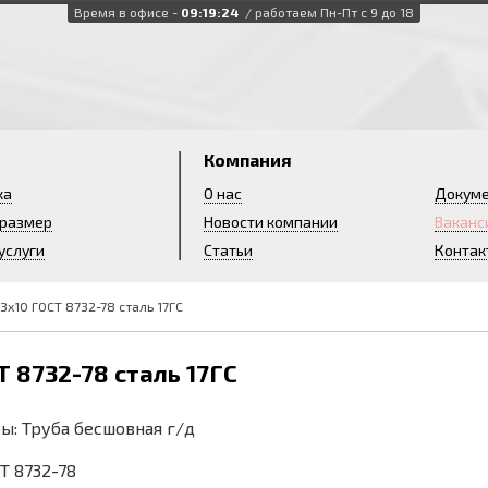
Время в офисе -
09:19:25
/ работаем Пн-Пт с 9 до 18
и
Компания
ка
О нас
Докум
 размер
Новости компании
Ваканс
услуги
Статьи
Контак
3х10 ГОСТ 8732-78 сталь 17ГС
 8732-78 сталь 17ГС
ы: Труба бесшовная г/д
СТ 8732-78