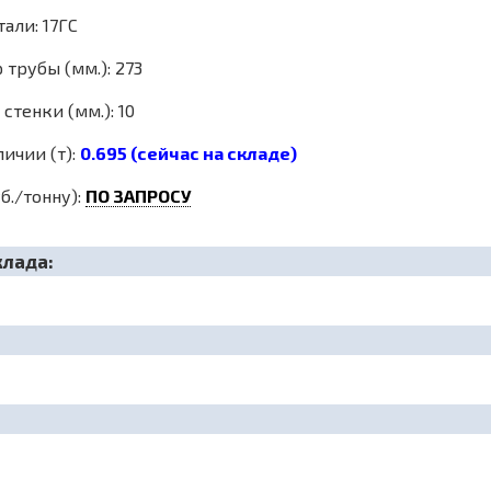
али: 17ГС
трубы (мм.): 273
стенки (мм.): 10
личии (т):
0.695 (сейчас на складе)
б./тонну):
ПО ЗАПРОСУ
клада: