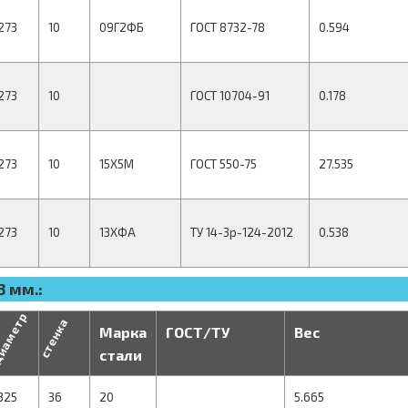
273
10
09Г2ФБ
ГОСТ 8732-78
0.594
273
10
ГОСТ 10704-91
0.178
273
10
15Х5М
ГОСТ 550-75
27.535
273
10
13ХФА
ТУ 14-3р-124-2012
0.538
 мм.:
иаметр
стенка
Марка
ГОСТ/ТУ
Вес
стали
325
36
20
5.665