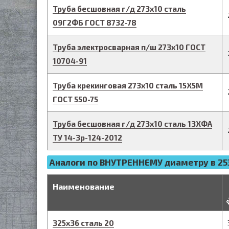
Труба бесшовная г/д
273
х
10
сталь
09Г2ФБ
ГОСТ 8732-78
Труба электросварная п/ш
273
х
10
ГОСТ
10704-91
Труба крекинговая
273
х
10
сталь 15Х5М
ГОСТ 550-75
Труба бесшовная г/д
273
х
10
сталь 13ХФА
ТУ 14-3р-124-2012
Аналоги по ВНУТРЕННЕМУ диаметру в 253
д
Наименование
325
х
36
сталь 20