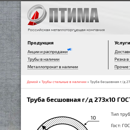
Российская металлоторгующая компания
Продукция
Услуг
Акции и распродажи
Достав
Трубы в наличии
Резка в
Металлопрокат в наличии
Прочие 
Домой
»
Трубы стальные в наличии
» Труба бесшовная г/д 27
Труба бесшовная г/д 273х10 ГОСТ
Тип труб
10
Гост: ГО