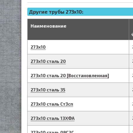
Другие трубы 273x10:
д
Наименование
273
х
10
273
х
10
сталь 20
273
х
10
сталь 20
[Восстановленная]
273
х
10
сталь 35
273
х
10
сталь Ст3сп
273
х
10
сталь 13ХФА
273
х
10
сталь 09Г2С