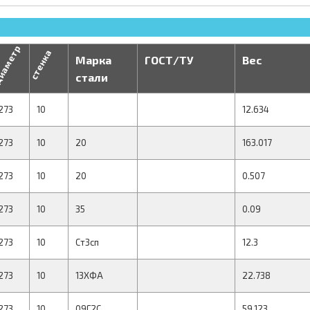
иаметр
стенка
Марка
ГОСТ/ТУ
Вес
стали
273
10
12.634
273
10
20
163.017
273
10
20
0.507
273
10
35
0.09
273
10
Ст3сп
12.3
273
10
13ХФА
22.738
273
10
09Г2С
59.123