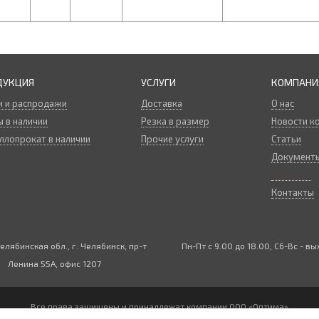
ДУКЦИЯ
УСЛУГИ
КОМПАНИ
и и распродажи
Доставка
О нас
 в наличии
Резка в размер
Новости к
ллопрокат в наличии
Прочие услуги
Статьи
Документ
Вакансии
Контакты
елябинская обл., г. Челябинск, пр-т
Пн-Пт с 9.00 до 18.00, Сб-Вс - в
Ленина 55А, офис 1207
Все права защищены и принадлежат компании
ООО «Оптима»