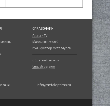
Я
СПРАВОЧНИК
Госты / ТУ
омпании
Марочник сталей
Кулькулятор металлурга
ы
Обратный звонок
English version
info@metaloptima.ru
ыходные