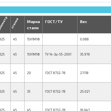
иаметр
стенка
Марка
ГОСТ/ТУ
Вес
стали
325
45
15Х1М1Ф
0.088
325
45
15Х1М1Ф
ТУ 14-3р-55-2001
35.976
325
45
20
ГОСТ 8732-78
27.118
325
45
35
ГОСТ 8732-78
25.021
325
45
45
ГОСТ 8732-78
16.047