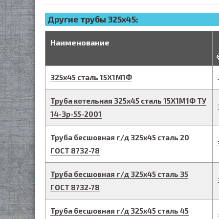
Другие трубы 325x45:
д
Наименование
325
х
45
сталь 15Х1М1Ф
Труба котельная
325
х
45
сталь 15Х1М1Ф
ТУ
14-3р-55-2001
Труба бесшовная г/д
325
х
45
сталь 20
ГОСТ 8732-78
Труба бесшовная г/д
325
х
45
сталь 35
ГОСТ 8732-78
Труба бесшовная г/д
325
х
45
сталь 45