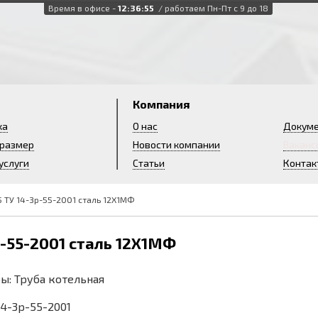
Время в офисе -
12:36:56
/ работаем Пн-Пт с 9 до 18
и
Компания
ка
О нас
Докум
 размер
Новости компании
Ваканс
услуги
Статьи
Контак
5 ТУ 14-3р-55-2001 сталь 12Х1МФ
р-55-2001 сталь 12Х1МФ
ы: Труба котельная
 14-3р-55-2001