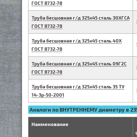
ГОСТ 8732-78
Труба бесшовная г/д
325
х
45
сталь 30ХГСА
ГОСТ 8732-78
Труба бесшовная г/д
325
х
45
сталь 40Х
ГОСТ 8732-78
Труба бесшовная г/д
325
х
45
сталь 09Г2С
ГОСТ 8732-78
Труба бесшовная г/д
325
х
45
сталь 35
ТУ
14-3р-50-2001
Аналоги по ВНУТРЕННЕМУ диаметру в 235
д
Наименование