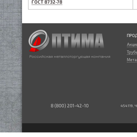
ГОСТ 8732-78
ПРО
Акци
Трубы
Российская металлоторгующая компания
Мета
8 (800) 201-42-10
454119, Ч