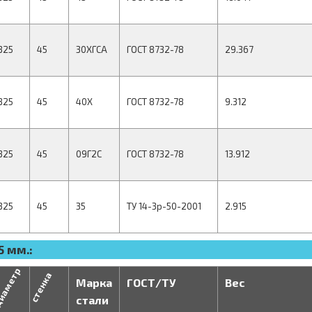
325
45
30ХГСА
ГОСТ 8732-78
29.367
325
45
40Х
ГОСТ 8732-78
9.312
325
45
09Г2С
ГОСТ 8732-78
13.912
325
45
35
ТУ 14-3р-50-2001
2.915
 мм.:
иаметр
стенка
Марка
ГОСТ/ТУ
Вес
стали