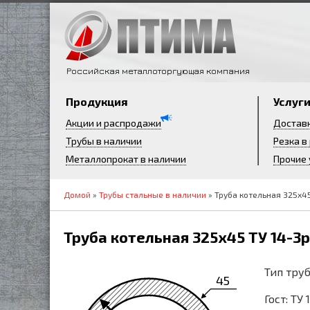
Российская металлоторгующая компания
Продукция
Услуг
Акции и распродажи
Достав
Трубы в наличии
Резка в
Металлопрокат в наличии
Прочие 
Домой
»
Трубы стальные в наличии
» Труба котельная 325х4
Труба котельная 325х45 ТУ 14-3
Тип труб
45
Гост: ТУ