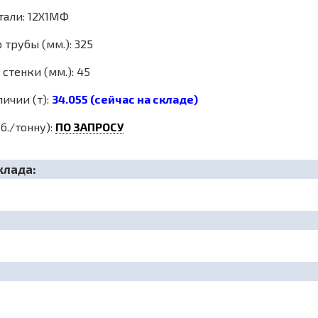
тали: 12Х1МФ
трубы (мм.): 325
стенки (мм.): 45
личии (т):
34.055 (сейчас на складе)
б./тонну):
ПО ЗАПРОСУ
клада: