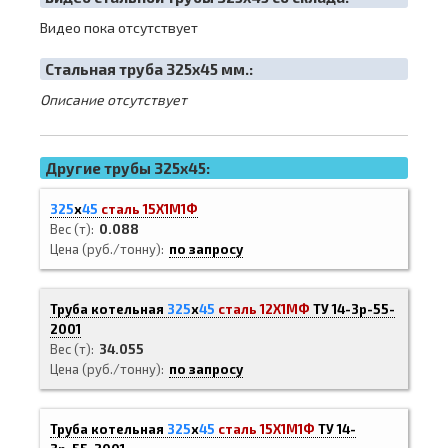
Видео пока отсутствует
Cтальная труба 325х45 мм.:
Описание отсутствует
Другие трубы 325x45:
325
х
45
сталь 15Х1М1Ф
Вес (т)
0.088
Цена (руб./тонну)
по запросу
Труба котельная
325
х
45
сталь 12Х1МФ
ТУ 14-3р-55-
2001
Вес (т)
34.055
Цена (руб./тонну)
по запросу
Труба котельная
325
х
45
сталь 15Х1М1Ф
ТУ 14-