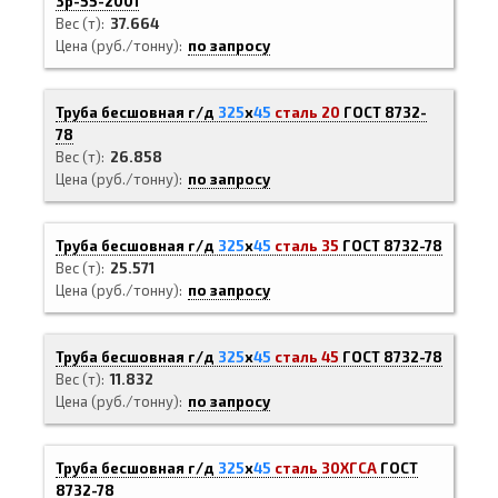
3р-55-2001
Вес (т)
37.664
Цена (руб./тонну)
по запросу
Труба бесшовная г/д
325
х
45
сталь 20
ГОСТ 8732-
78
Вес (т)
26.858
Цена (руб./тонну)
по запросу
Труба бесшовная г/д
325
х
45
сталь 35
ГОСТ 8732-78
Вес (т)
25.571
Цена (руб./тонну)
по запросу
Труба бесшовная г/д
325
х
45
сталь 45
ГОСТ 8732-78
Вес (т)
11.832
Цена (руб./тонну)
по запросу
Труба бесшовная г/д
325
х
45
сталь 30ХГСА
ГОСТ
8732-78