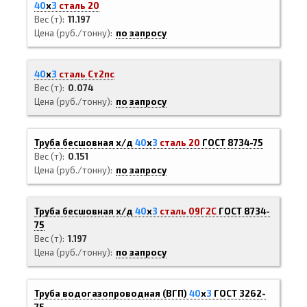
40
х
3
сталь 20
Вес (т)
11.197
Цена (руб./тонну)
по запросу
40
х
3
сталь Ст2пс
Вес (т)
0.074
Цена (руб./тонну)
по запросу
Труба бесшовная х/д
40
х
3
сталь 20
ГОСТ 8734-75
Вес (т)
0.151
Цена (руб./тонну)
по запросу
Труба бесшовная х/д
40
х
3
сталь 09Г2С
ГОСТ 8734-
75
Вес (т)
1.197
Цена (руб./тонну)
по запросу
Труба водогазопроводная (ВГП)
40
х
3
ГОСТ 3262-