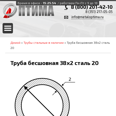
Время в офисе -
15:25:54
/ работаем Пн-Пт с 9 до 18
8 (800) 201-42-10
8 (351) 217-05-05
info@metaloptima.ru
Домой
»
Трубы стальные в наличии
» Труба бесшовная 38х2 сталь
20
Труба бесшовная 38х2 сталь 20
2