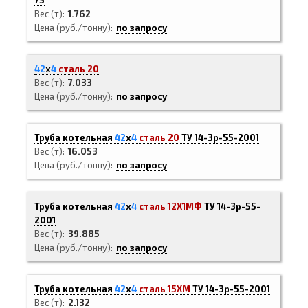
75
Вес (т)
1.762
Цена (руб./тонну)
по запросу
42
х
4
сталь 20
Вес (т)
7.033
Цена (руб./тонну)
по запросу
Труба котельная
42
х
4
сталь 20
ТУ 14-3р-55-2001
Вес (т)
16.053
Цена (руб./тонну)
по запросу
Труба котельная
42
х
4
сталь 12Х1МФ
ТУ 14-3р-55-
2001
Вес (т)
39.885
Цена (руб./тонну)
по запросу
Труба котельная
42
х
4
сталь 15ХМ
ТУ 14-3р-55-2001
Вес (т)
2.132