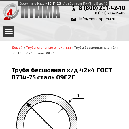
Время в офисе -
10:11:23
/ работаем Пн-Пт с 9 до 18
8 (800) 201-42-10
8 (351) 217-05-05
info@metaloptima.ru
Домой
»
Трубы стальные в наличии
» Труба бесшовная х/д 42х4
ГОСТ 8734-75 сталь 09Г2С
Труба бесшовная х/д 42х4 ГОСТ
8734-75 сталь 09Г2С
4